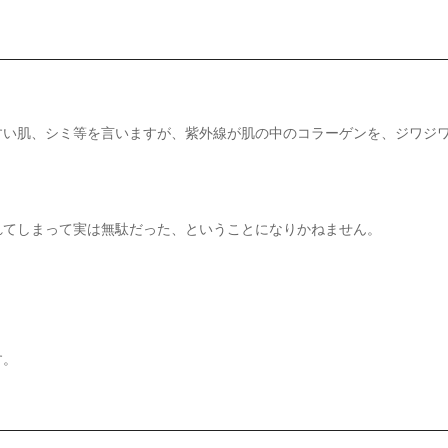
すい肌、シミ等を言いますが、紫外線が肌の中のコラーゲンを、ジワジ
れてしまって実は無駄だった、ということになりかねません。
す。