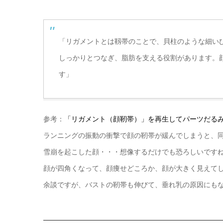
「リガメントとは靱帯のことで、貝柱のような細い
しっかりとつなぎ、脂肪を支える役割があります。
す」
参考：
「リガメント（顔靭帯）」を再生してパーツだる
ランニングの振動の衝撃で顔の靭帯が緩んでしまうと、
雪崩を起こした顔・・・想像するだけでも恐ろしいです
顔が四角くなって、顔痩せどころか、顔が大きく見えて
余談ですが、バストの靭帯も伸びて、垂れ乳の原因にもな