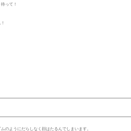
と待って！
ん！
ゴムのようにだらしなく顔はたるんでしまいます。