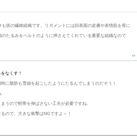
ひも状の繊維組織です。リガメントには顔表面の皮膚や表情筋を骨に
顔のたるみをベルトのように押さえてくれている重要な組織なので
みをなくす！
同時に脂肪も雪崩を起こしたようにたるんでしまうのだそう！
ね。
しまうので靭帯を伸ばさない工夫が必要ですね。
るので、大きな衝撃はNGですよ～！