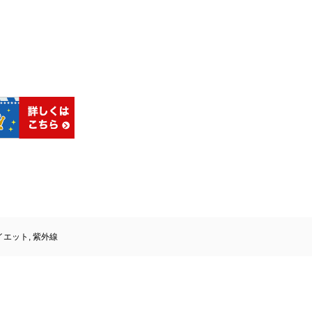
イエット
,
紫外線