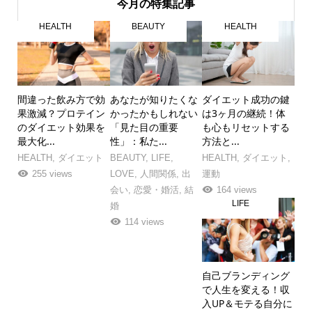
今月の特集記事
HEALTH
BEAUTY
HEALTH
間違った飲み方で効
あなたが知りたくな
ダイエット成功の鍵
果激減？プロテイン
かったかもしれない
は3ヶ月の継続！体
のダイエット効果を
「見た目の重要
も心もリセットする
最大化...
性」：私た...
方法と...
HEALTH
,
ダイエット
BEAUTY
,
LIFE
,
HEALTH
,
ダイエット
,
255 views
LOVE
,
人間関係
,
出
運動
会い
,
恋愛・婚活
,
結
164 views
LIFE
婚
114 views
自己ブランディング
で人生を変える！収
入UP＆モテる自分に