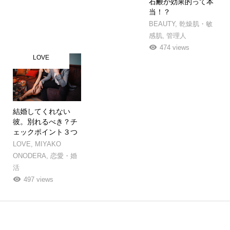
石鹸が効果的って本
当！？
BEAUTY
,
乾燥肌・敏
感肌
,
管理人
474 views
LOVE
結婚してくれない
彼。別れるべき？チ
ェックポイント３つ
LOVE
,
MIYAKO
ONODERA
,
恋愛・婚
活
497 views