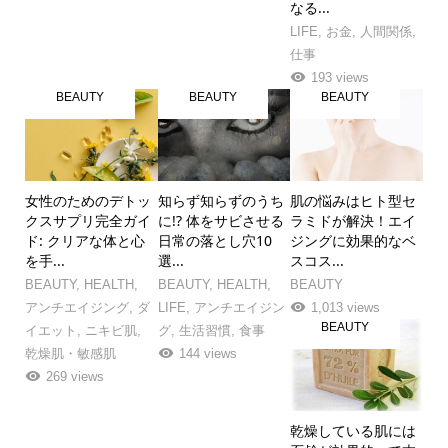
なる...
LIFE
,
お金
,
人間関係
,
仕事
193 views
BEAUTY
BEAUTY
BEAUTY
女性のためのデトッ
知らず知らずのうち
肌の悩みはヒト型セ
クスサプリ完全ガイ
に!? 体をサビさせる
ラミドが解決！エイ
ド: クリアな体と心
日常の落とし穴10
ジングに効果的なベ
を手...
選...
スコス...
BEAUTY
,
HEALTH
,
BEAUTY
,
HEALTH
,
BEAUTY
アンチエイジング
,
ダ
LIFE
,
アンチエイジン
1,013 views
BEAUTY
イエット
,
ニキビ肌
,
グ
,
生活習慣
,
食事
乾燥肌・敏感肌
144 views
269 views
乾燥している肌には