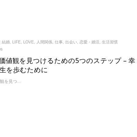
結婚
,
LIFE
,
LOVE
,
人間関係
,
仕事
,
出会い
,
恋愛・婚活
,
生活習慣
ws
価値観を見つけるための5つのステップ – 幸
生を歩むために
を見つ...