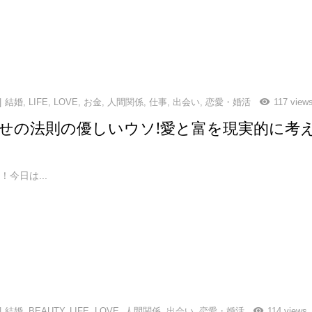
結婚
,
LIFE
,
LOVE
,
お金
,
人間関係
,
仕事
,
出会い
,
恋愛・婚活
117 view
せの法則の優しいウソ!愛と富を現実的に考
今日は...
結婚
,
BEAUTY
,
LIFE
,
LOVE
,
人間関係
,
出会い
,
恋愛・婚活
114 views