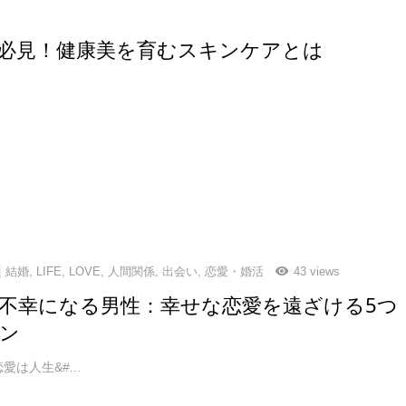
必見！健康美を育むスキンケアとは
結婚
,
LIFE
,
LOVE
,
人間関係
,
出会い
,
恋愛・婚活
43 views
不幸になる男性：幸せな恋愛を遠ざける5つ
ン
愛は人生&#...