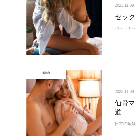
2023.11.09
セック
パートナーと
結婚
2023.11.09
仙骨マ
道
日常の喧騒か