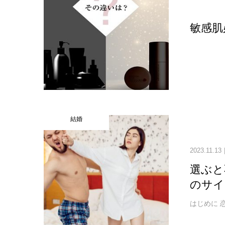
敏感肌
結婚
2023.11.13
選ぶと
のサイ
はじめに 恋