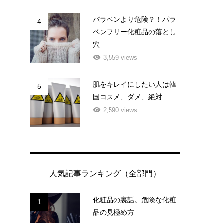
パラベンより危険？！パラ
4
ベンフリー化粧品の落とし
穴
3,559 views
肌をキレイにしたい人は韓
5
国コスメ、ダメ、絶対
2,590 views
人気記事ランキング（全部門）
化粧品の裏話。危険な化粧
1
品の見極め方