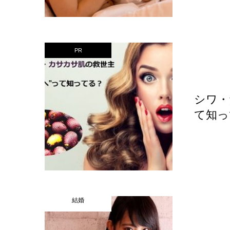
PR
シワ・
て知っ
結婚