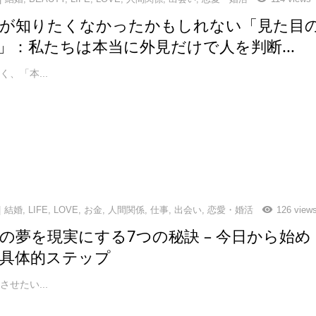
が知りたくなかったかもしれない「見た目
」：私たちは本当に外見だけで人を判断...
、「本...
結婚
,
LIFE
,
LOVE
,
お金
,
人間関係
,
仕事
,
出会い
,
恋愛・婚活
126 view
の夢を現実にする7つの秘訣 – 今日から始め
具体的ステップ
せたい...