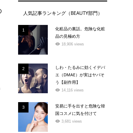
の
人気記事ランキング（BEAUTY部門）
化粧品の裏話。危険な化粧
1
品の見極め方
18,906 views
しわ・たるみに効くイデバ
2
エ（DMAE）が実はヤバそ
う【副作用】
s
14,116 views
安易に手を出すと危険な韓
3
国コスメに気を付けて
3,681 views