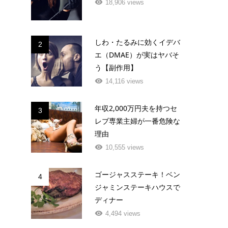
18,906 views
しわ・たるみに効くイデバ
2
エ（DMAE）が実はヤバそ
う【副作用】
14,116 views
年収2,000万円夫を持つセ
3
レブ専業主婦が一番危険な
理由
10,555 views
ゴージャスステーキ！ベン
4
ジャミンステーキハウスで
ディナー
4,494 views