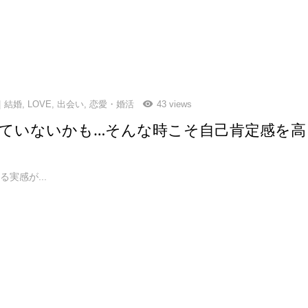
結婚
,
LOVE
,
出会い
,
恋愛・婚活
43 views
ていないかも…そんな時こそ自己肯定感を高
実感が...