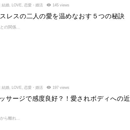
結婚
,
LOVE
,
恋愛・婚活
145 views
スレスの二人の愛を温めなおす５つの秘訣
の関係...
結婚
,
LOVE
,
恋愛・婚活
197 views
ッサージで感度良好？！愛されボディへの
ら離れ...