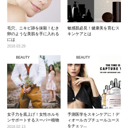
毛穴、ニキビ跡を抹殺！むき
敏感肌必見！健康美を育むス
卵のような美肌を手に入れる
キンケアとは
には
2018.03.29
BEAUTY
BEAUTY
女子力を底上げ！女性ホルモ
予測医学をスキンケアに！デ
ンサポートするスーパー植物
ィオールカプチュールユース
をチェッ...
2018.02.13