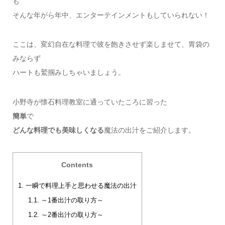
も
そんな年がら年中、エンターテインメントもしていられない！
ここは、変幻自在な料理で彼を飽きさせず楽しませて、胃袋の
みならず
ハートも鷲掴みしちゃいましょう。
小野寺が懐石料理教室に通っていたころに習った
簡単
で
どんな料理でも美味しくなる
魔法の出汁をご紹介します。
Contents
1.
一瞬で料理上手と思わせる魔法の出汁
1.1.
～1番出汁の取り方～
1.2.
～2番出汁の取り方～