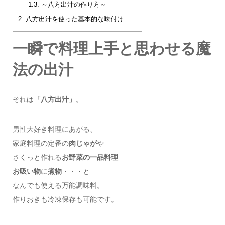
1.3.
～八方出汁の作り方～
2.
八方出汁を使った基本的な味付け
一瞬で料理上手と思わせる魔
法の出汁
それは
「八方出汁」
。
男性大好き料理にあがる、
家庭料理の定番の
肉じゃが
や
さくっと作れる
お野菜の一品料理
お吸い物
に
煮物
・・・と
なんでも使える万能調味料。
作りおきも冷凍保存も可能です。