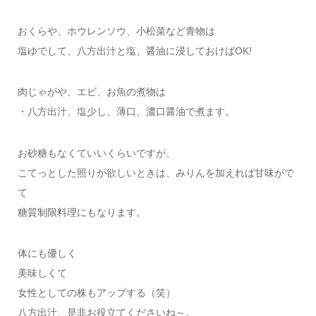
おくらや、ホウレンソウ、小松菜など青物は
塩ゆでして、八方出汁と塩、醤油に浸しておけばOK!
肉じゃがや、エビ、お魚の煮物は
・八方出汁、塩少し、薄口、濃口醤油で煮ます。
お砂糖もなくていいくらいですが、
こてっとした照りが欲しいときは、みりんを加えれば甘味がで
て
糖質制限料理にもなります。
体にも優しく
美味しくて
女性としての株もアップする（笑）
八方出汁、是非お役立てくださいね～。