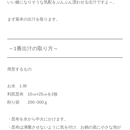
いい嫁になりそうな気配をぷんぷん漂わせる出汁ですよ～。
まず基本の出汁を取ります。
～1番出汁の取り方～
用意するもの
お水 1.8ℓ
利尻昆布 10㎝×25㎝を2枚
削り節 200~300ｇ
・昆布を水から中火にかけます。
・昆布は沸騰させないように気を付け、お鍋の底に小さな泡が