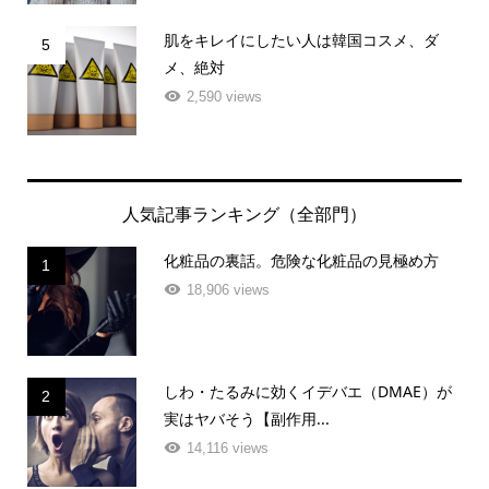
肌をキレイにしたい人は韓国コスメ、ダ
5
メ、絶対
2,590 views
人気記事ランキング（全部門）
化粧品の裏話。危険な化粧品の見極め方
1
18,906 views
しわ・たるみに効くイデバエ（DMAE）が
2
実はヤバそう【副作用...
14,116 views