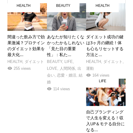
HEALTH
BEAUTY
HEALTH
間違った飲み方で効
あなたが知りたくな
ダイエット成功の鍵
果激減？プロテイン
かったかもしれない
は3ヶ月の継続！体
のダイエット効果を
「見た目の重要
も心もリセットする
最大化...
性」：私た...
方法と...
HEALTH
,
ダイエット
BEAUTY
,
LIFE
,
HEALTH
,
ダイエット
,
255 views
LOVE
,
人間関係
,
出
運動
会い
,
恋愛・婚活
,
結
164 views
LIFE
婚
114 views
自己ブランディング
で人生を変える！収
入UP＆モテる自分に
なる...