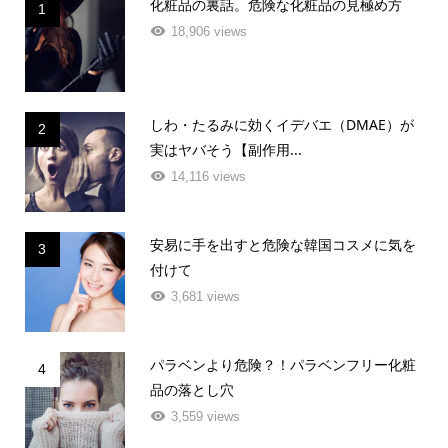
化粧品の裏話。危険な化粧品の見極め方
1
18,906 views
しわ・たるみに効くイデバエ（DMAE）が
2
実はヤバそう【副作用...
14,116 views
安易に手を出すと危険な韓国コスメに気を
3
付けて
3,681 views
パラベンより危険？！パラベンフリー化粧
4
品の落とし穴
3,559 views