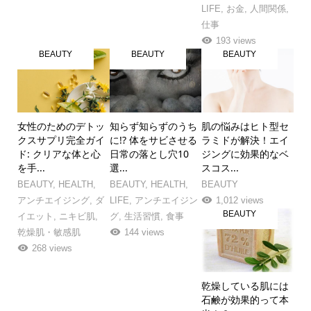
LIFE
,
お金
,
人間関係
,
仕事
193 views
BEAUTY
BEAUTY
BEAUTY
女性のためのデトッ
知らず知らずのうち
肌の悩みはヒト型セ
クスサプリ完全ガイ
に!? 体をサビさせる
ラミドが解決！エイ
ド: クリアな体と心
日常の落とし穴10
ジングに効果的なベ
を手...
選...
スコス...
BEAUTY
,
HEALTH
,
BEAUTY
,
HEALTH
,
BEAUTY
アンチエイジング
,
ダ
LIFE
,
アンチエイジン
1,012 views
BEAUTY
イエット
,
ニキビ肌
,
グ
,
生活習慣
,
食事
乾燥肌・敏感肌
144 views
268 views
乾燥している肌には
石鹸が効果的って本