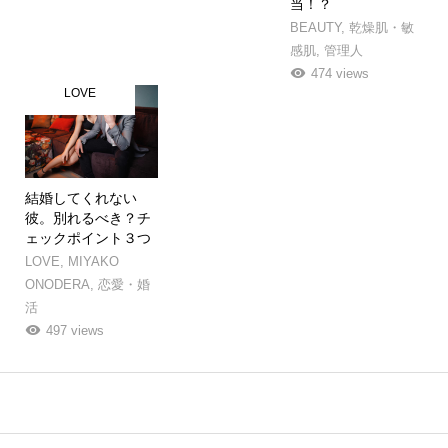
当！？
BEAUTY
,
乾燥肌・敏
感肌
,
管理人
474 views
LOVE
結婚してくれない
彼。別れるべき？チ
ェックポイント３つ
LOVE
,
MIYAKO
ONODERA
,
恋愛・婚
活
497 views