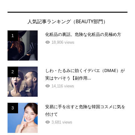
人気記事ランキング（BEAUTY部門）
化粧品の裏話。危険な化粧品の見極め方
1
18,906 views
しわ・たるみに効くイデバエ（DMAE）が
2
実はヤバそう【副作用...
14,116 views
安易に手を出すと危険な韓国コスメに気を
3
付けて
3,681 views