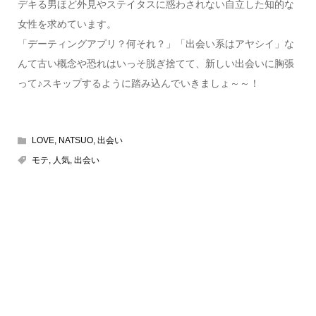
デキる男ほど外見やステイタスに惑わされない自立した知的な
女性を求めています。
「デーティングアプリ？何それ？」「出会い系はアヤシイ」な
んて古い概念や恐れはいっそ脱ぎ捨てて、新しい出会いに胸張
って♪スキップするように踏み込んでいきましょ～～！
LOVE
,
NATSUO
,
出会い
モテ
,
人気
,
出会い