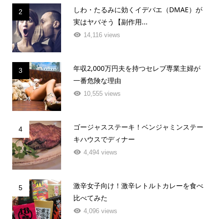
しわ・たるみに効くイデバエ（DMAE）が
2
実はヤバそう【副作用...
14,116 views
年収2,000万円夫を持つセレブ専業主婦が
3
一番危険な理由
10,555 views
ゴージャスステーキ！ベンジャミンステー
4
キハウスでディナー
4,494 views
激辛女子向け！激辛レトルトカレーを食べ
5
比べてみた
4,096 views