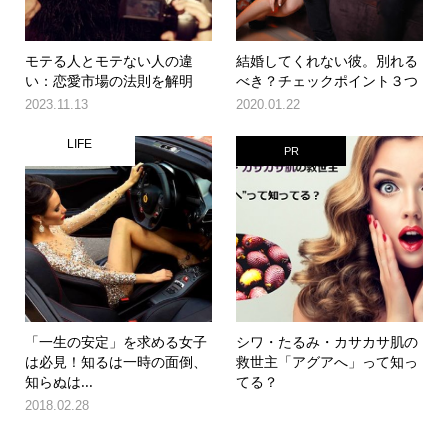
モテる人とモテない人の違
結婚してくれない彼。別れる
い：恋愛市場の法則を解明
べき？チェックポイント３つ
2023.11.13
2020.01.22
LIFE
PR
「一生の安定」を求める女子
シワ・たるみ・カサカサ肌の
は必見！知るは一時の面倒、
救世主「アグアへ」って知っ
知らぬは...
てる？
2018.02.28