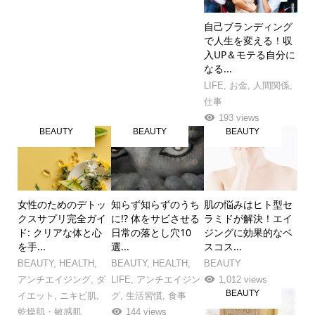
自己ブランディング
で人生を変える！収
入UP＆モテる自分に
なる...
LIFE
,
お金
,
人間関係
,
仕事
193 views
BEAUTY
BEAUTY
BEAUTY
女性のためのデトッ
知らず知らずのうち
肌の悩みはヒト型セ
クスサプリ完全ガイ
に!? 体をサビさせる
ラミドが解決！エイ
ド: クリアな体と心
日常の落とし穴10
ジングに効果的なベ
を手...
選...
スコス...
BEAUTY
,
HEALTH
,
BEAUTY
,
HEALTH
,
BEAUTY
アンチエイジング
,
ダ
LIFE
,
アンチエイジン
1,012 views
BEAUTY
イエット
,
ニキビ肌
,
グ
,
生活習慣
,
食事
乾燥肌・敏感肌
144 views