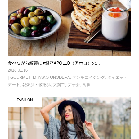
食べながら綺麗に♥銀座APOLLO（アポロ）の...
2018.01.16
GOURMET
,
MIYAKO ONODERA
,
アンチエイジング
,
ダイエット
,
デート
,
乾燥肌・敏感肌
,
大勢で
,
女子会
,
食事
FASHION