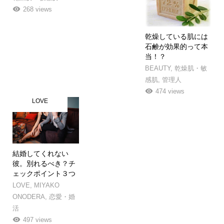
268 views
乾燥している肌には
石鹸が効果的って本
当！？
BEAUTY
,
乾燥肌・敏
感肌
,
管理人
474 views
LOVE
結婚してくれない
彼。別れるべき？チ
ェックポイント３つ
LOVE
,
MIYAKO
ONODERA
,
恋愛・婚
活
497 views