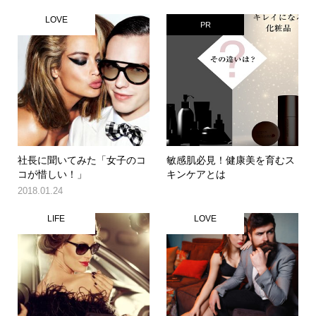
LOVE
PR
社長に聞いてみた「女子のコ
敏感肌必見！健康美を育むス
コが惜しい！」
キンケアとは
2018.01.24
LIFE
LOVE