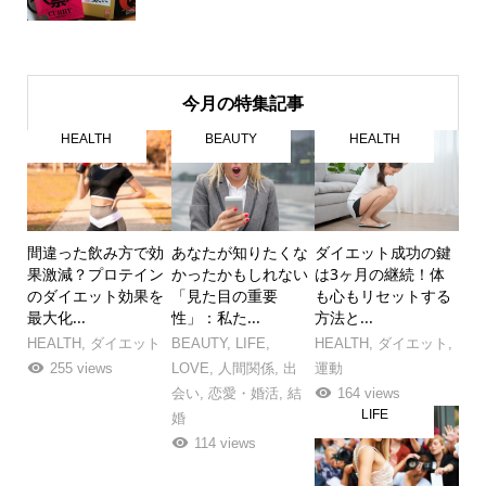
今月の特集記事
HEALTH
BEAUTY
HEALTH
間違った飲み方で効
あなたが知りたくな
ダイエット成功の鍵
果激減？プロテイン
かったかもしれない
は3ヶ月の継続！体
のダイエット効果を
「見た目の重要
も心もリセットする
最大化...
性」：私た...
方法と...
HEALTH
,
ダイエット
BEAUTY
,
LIFE
,
HEALTH
,
ダイエット
,
255 views
LOVE
,
人間関係
,
出
運動
会い
,
恋愛・婚活
,
結
164 views
LIFE
婚
114 views