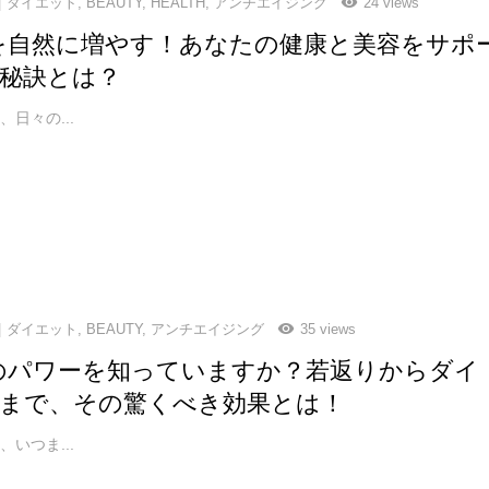
ダイエット
,
BEAUTY
,
HEALTH
,
アンチエイジング
24 views
-1を自然に増やす！あなたの健康と美容をサポ
秘訣とは？
日々の...
ダイエット
,
BEAUTY
,
アンチエイジング
35 views
-1のパワーを知っていますか？若返りからダイ
まで、その驚くべき効果とは！
いつま...