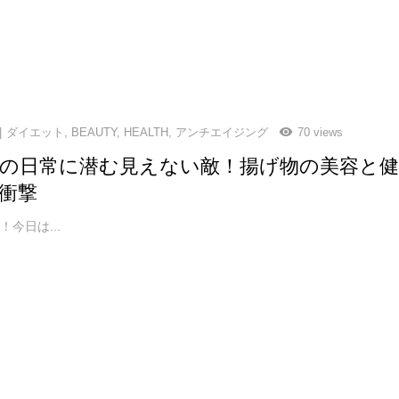
ダイエット
,
BEAUTY
,
HEALTH
,
アンチエイジング
70 views
の日常に潜む見えない敵！揚げ物の美容と
衝撃
今日は...