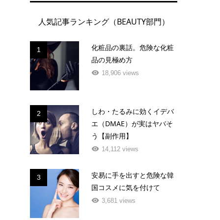
人気記事ランキング（BEAUTY部門）
化粧品の裏話。危険な化粧
1
品の見極め方
18,906 views
しわ・たるみに効くイデバ
2
エ（DMAE）が実はヤバそ
う【副作用】
14,112 views
イ
安易に手を出すと危険な韓
3
国コスメに気を付けて
3,681 views