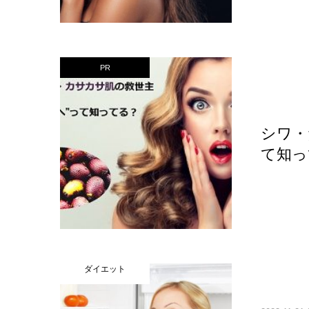
PR
シワ・
て知っ
ダイエット