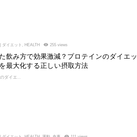
ダイエット
,
HEALTH
255 views
た飲み方で効果激減？プロテインのダイエ
を最大化する正しい摂取方法
ダイエ...
ダイエット
,
HEALTH
,
運動
,
食事
111 views