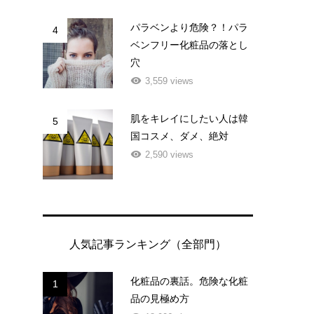
パラベンより危険？！パラ
4
ベンフリー化粧品の落とし
穴
3,559 views
肌をキレイにしたい人は韓
5
健
国コスメ、ダメ、絶対
2,590 views
人気記事ランキング（全部門）
化粧品の裏話。危険な化粧
1
品の見極め方