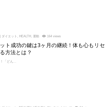
ダイエット
,
HEALTH
,
運動
164 views
ット成功の鍵は3ヶ月の継続！体も心もリセ
る方法とは？
「どん...