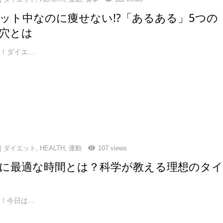
ット中なのに痩せない!?「あるある」5つの
穴とは
ダイエ...
ダイエット
,
HEALTH
,
運動
107 views
に最適な時間とは？科学が教える理想のタ
今日は...