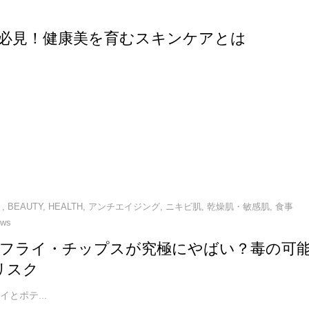
必見！健康美を育むスキンケアとは
ト
,
BEAUTY
,
HEALTH
,
アンチエイジング
,
ニキビ肌
,
乾燥肌・敏感肌
,
食事
ews
フライ・チップスが究極にやばい？毒の可
リスク
とポテ...