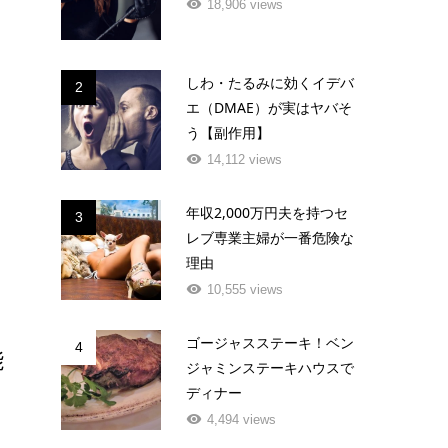
18,906 views
しわ・たるみに効くイデバ
2
エ（DMAE）が実はヤバそ
う【副作用】
14,112 views
年収2,000万円夫を持つセ
3
レブ専業主婦が一番危険な
理由
10,555 views
ゴージャスステーキ！ベン
4
能
ジャミンステーキハウスで
ディナー
4,494 views