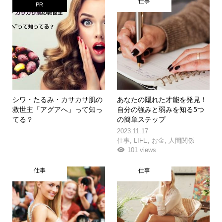
仕事
PR
シワ・たるみ・カサカサ肌の
あなたの隠れた才能を発見！
救世主「アグアへ」って知っ
自分の強みと弱みを知る5つ
てる？
の簡単ステップ
2023.11.17
仕事
,
LIFE
,
お金
,
人間関係
101 views
仕事
仕事