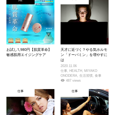
PR
お試し1,980円【肌質革命】
天才に近づく？やる気ホルモ
敏感肌用エイジングケア
ン「ドーパミン」を増やすに
は
2020.11.06
仕事
,
HEALTH
,
MIYAKO
ONODERA
,
生活習慣
,
食事
487 views
仕事
仕事