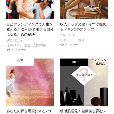
自己ブランディングで人生を
収入アップの鍵！今すぐ始め
変える！収入UP＆モテる自分
るべき5つのステップ
になるための秘訣
2023.11.15
仕事
,
LIFE
,
お金
2023.11.17
81 views
仕事
,
LIFE
,
お金
,
人間関係
193 views
仕事
PR
あなたの夢を現実にする7つ
敏感肌必見！健康美を育むス