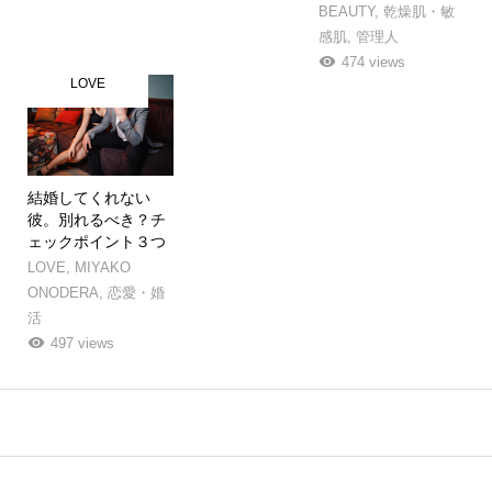
BEAUTY
,
乾燥肌・敏
感肌
,
管理人
474 views
LOVE
結婚してくれない
彼。別れるべき？チ
ェックポイント３つ
LOVE
,
MIYAKO
ONODERA
,
恋愛・婚
活
497 views