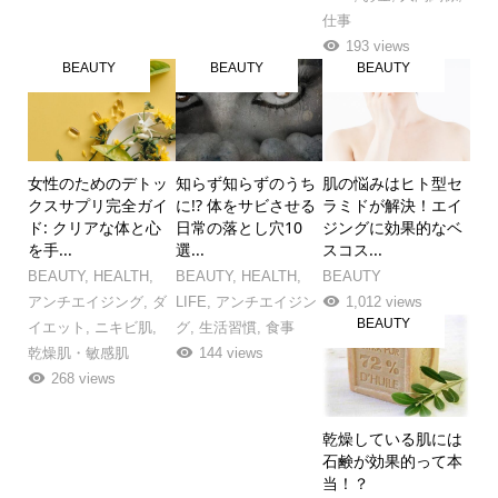
仕事
193 views
BEAUTY
BEAUTY
BEAUTY
女性のためのデトッ
知らず知らずのうち
肌の悩みはヒト型セ
クスサプリ完全ガイ
に!? 体をサビさせる
ラミドが解決！エイ
ド: クリアな体と心
日常の落とし穴10
ジングに効果的なベ
を手...
選...
スコス...
BEAUTY
,
HEALTH
,
BEAUTY
,
HEALTH
,
BEAUTY
アンチエイジング
,
ダ
LIFE
,
アンチエイジン
1,012 views
BEAUTY
イエット
,
ニキビ肌
,
グ
,
生活習慣
,
食事
乾燥肌・敏感肌
144 views
268 views
乾燥している肌には
石鹸が効果的って本
当！？