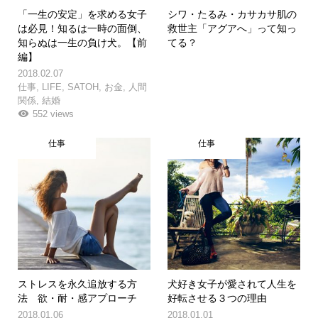
「一生の安定」を求める女子
シワ・たるみ・カサカサ肌の
は必見！知るは一時の面倒、
救世主「アグアへ」って知っ
知らぬは一生の負け犬。【前
てる？
編】
2018.02.07
仕事
,
LIFE
,
SATOH
,
お金
,
人間
関係
,
結婚
552 views
仕事
仕事
ストレスを永久追放する方
犬好き女子が愛されて人生を
法 欲・耐・感アプローチ
好転させる３つの理由
2018.01.06
2018.01.01