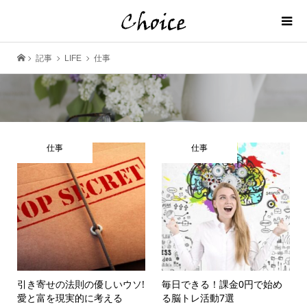
記事
LIFE
仕事
仕事
仕事
引き寄せの法則の優しいウソ!
毎日できる！課金0円で始め
愛と富を現実的に考える
る脳トレ活動7選