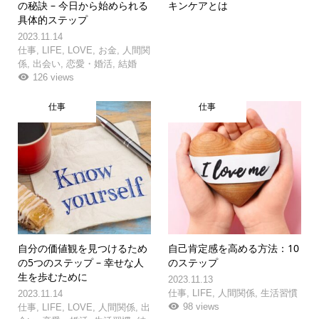
の秘訣 – 今日から始められる
キンケアとは
具体的ステップ
2023.11.14
仕事
,
LIFE
,
LOVE
,
お金
,
人間関
係
,
出会い
,
恋愛・婚活
,
結婚
126 views
仕事
仕事
自分の価値観を見つけるため
自己肯定感を高める方法：10
の5つのステップ – 幸せな人
のステップ
生を歩むために
2023.11.13
仕事
,
LIFE
,
人間関係
,
生活習慣
2023.11.14
98 views
仕事
,
LIFE
,
LOVE
,
人間関係
,
出