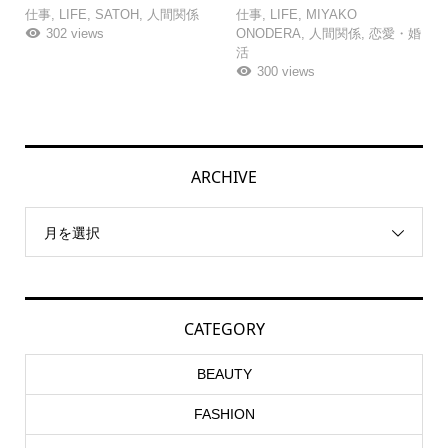
仕事
,
LIFE
,
SATOH
,
人間関係
仕事
,
LIFE
,
MIYAKO
302 views
ONODERA
,
人間関係
,
恋愛・婚
活
300 views
ARCHIVE
月を選択
CATEGORY
BEAUTY
FASHION