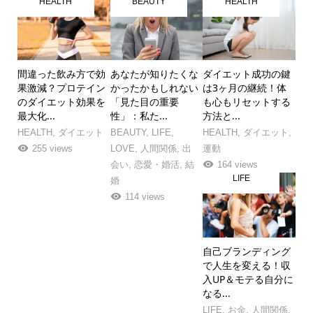
HEALTH
BEAUTY
HEALTH
間違った飲み方で効
あなたが知りたくな
ダイエット成功の鍵
果激減？プロテイン
かったかもしれない
は3ヶ月の継続！体
のダイエット効果を
「見た目の重要
も心もリセットする
最大化...
性」：私た...
方法と...
HEALTH
,
ダイエット
BEAUTY
,
LIFE
,
HEALTH
,
ダイエット
,
255 views
LOVE
,
人間関係
,
出
運動
会い
,
恋愛・婚活
,
結
164 views
LIFE
婚
114 views
自己ブランディング
で人生を変える！収
入UP＆モテる自分に
なる...
LIFE
,
お金
,
人間関係
,