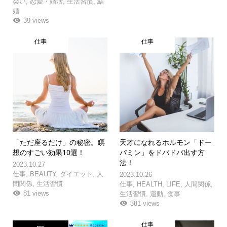
会い
,
恋愛・婚活
,
生活習慣
,
結
婚
39 views
仕事
仕事
「ただ座るだけ」の秘密。瞑
天才になれるホルモン「ドー
想のすごい効果10選！
パミン」をドバドバ出す方
法！
2023.10.27
仕事
,
BEAUTY
,
ダイエット
,
人
2023.10.26
間関係
,
生活習慣
仕事
,
HEALTH
,
LIFE
,
人間関係
,
81 views
生活習慣
,
運動
,
食事
381 views
仕事