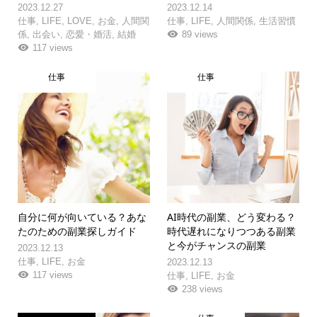
2023.12.27
2023.12.14
仕事
,
LIFE
,
LOVE
,
お金
,
人間関
仕事
,
LIFE
,
人間関係
,
生活習慣
係
,
出会い
,
恋愛・婚活
,
結婚
89 views
117 views
仕事
仕事
自分に何が向いている？あな
AI時代の副業、どう変わる？
たのための副業探しガイド
時代遅れになりつつある副業
と今がチャンスの副業
2023.12.13
仕事
,
LIFE
,
お金
2023.12.13
117 views
仕事
,
LIFE
,
お金
238 views