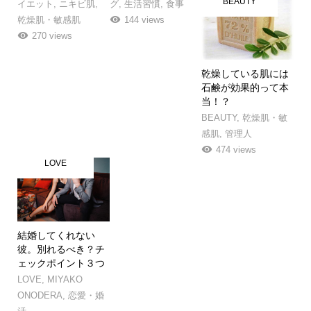
BEAUTY
イエット
,
ニキビ肌
,
グ
,
生活習慣
,
食事
乾燥肌・敏感肌
144 views
270 views
乾燥している肌には
石鹸が効果的って本
当！？
BEAUTY
,
乾燥肌・敏
感肌
,
管理人
474 views
LOVE
結婚してくれない
彼。別れるべき？チ
ェックポイント３つ
LOVE
,
MIYAKO
ONODERA
,
恋愛・婚