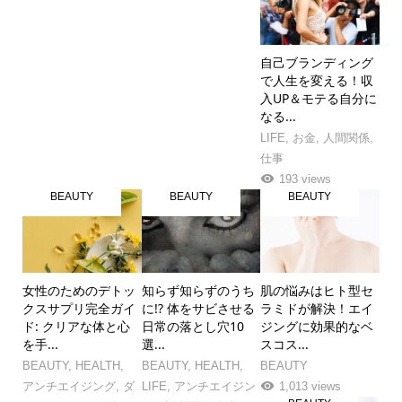
自己ブランディング
で人生を変える！収
入UP＆モテる自分に
なる...
LIFE
,
お金
,
人間関係
,
仕事
193 views
BEAUTY
BEAUTY
BEAUTY
女性のためのデトッ
知らず知らずのうち
肌の悩みはヒト型セ
クスサプリ完全ガイ
に!? 体をサビさせる
ラミドが解決！エイ
ド: クリアな体と心
日常の落とし穴10
ジングに効果的なベ
を手...
選...
スコス...
BEAUTY
,
HEALTH
,
BEAUTY
,
HEALTH
,
BEAUTY
アンチエイジング
,
ダ
LIFE
,
アンチエイジン
1,013 views