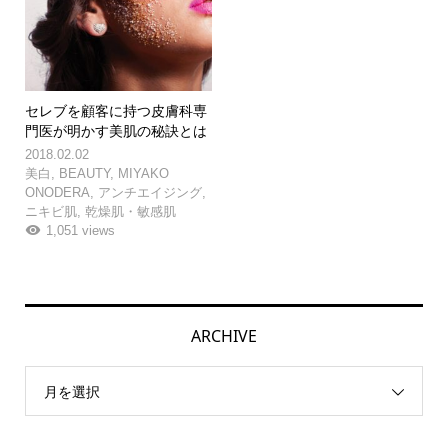
セレブを顧客に持つ皮膚科専
門医が明かす美肌の秘訣とは
2018.02.02
美白
,
BEAUTY
,
MIYAKO
ONODERA
,
アンチエイジング
,
ニキビ肌
,
乾燥肌・敏感肌
1,051 views
ARCHIVE
月を選択