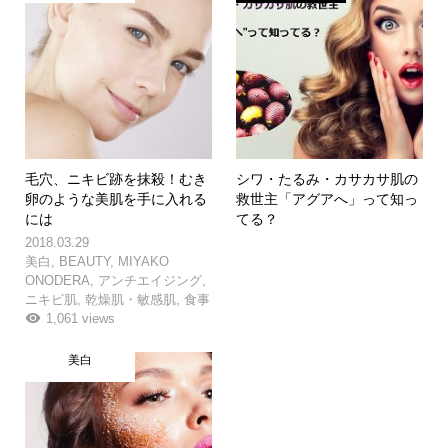
毛穴、ニキビ跡を抹殺！むき
シワ・たるみ・カサカサ肌の
卵のような美肌を手に入れる
救世主「アグアへ」って知っ
には
てる？
2018.03.29
美白
,
BEAUTY
,
MIYAKO
ONODERA
,
アンチエイジング
,
ニキビ肌
,
乾燥肌・敏感肌
,
食事
1,061 views
美白