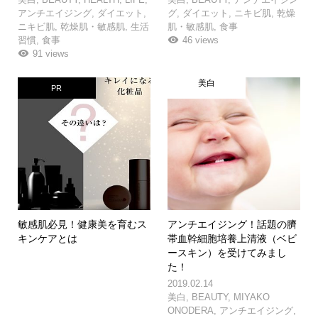
アンチエイジング
,
ダイエット
,
グ
,
ダイエット
,
ニキビ肌
,
乾燥
ニキビ肌
,
乾燥肌・敏感肌
,
生活
肌・敏感肌
,
食事
習慣
,
食事
46 views
91 views
美白
PR
敏感肌必見！健康美を育むス
アンチエイジング！話題の臍
キンケアとは
帯血幹細胞培養上清液（ベビ
ースキン）を受けてみまし
た！
2019.02.14
美白
,
BEAUTY
,
MIYAKO
ONODERA
,
アンチエイジング
,