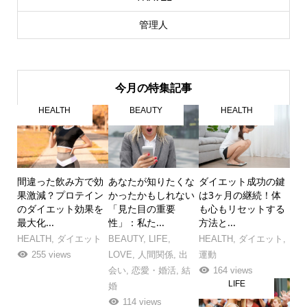
管理人
今月の特集記事
HEALTH
BEAUTY
HEALTH
間違った飲み方で効
あなたが知りたくな
ダイエット成功の鍵
果激減？プロテイン
かったかもしれない
は3ヶ月の継続！体
のダイエット効果を
「見た目の重要
も心もリセットする
最大化...
性」：私た...
方法と...
HEALTH
,
ダイエット
BEAUTY
,
LIFE
,
HEALTH
,
ダイエット
,
255 views
LOVE
,
人間関係
,
出
運動
会い
,
恋愛・婚活
,
結
164 views
LIFE
婚
114 views