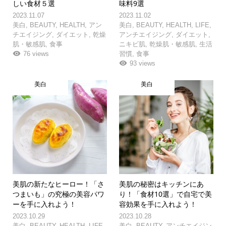
しい食材５選
味料9選
2023.11.07
2023.11.02
美白
,
BEAUTY
,
HEALTH
,
アン
美白
,
BEAUTY
,
HEALTH
,
LIFE
,
チエイジング
,
ダイエット
,
乾燥
アンチエイジング
,
ダイエット
,
肌・敏感肌
,
食事
ニキビ肌
,
乾燥肌・敏感肌
,
生活
76 views
習慣
,
食事
93 views
美白
美白
美肌の新たなヒーロー！「さ
美肌の秘密はキッチンにあ
つまいも」の究極の美容パワ
り！「食材10選」で自宅で美
ーを手に入れよう！
容効果を手に入れよう！
2023.10.29
2023.10.28
美白
,
BEAUTY
,
HEALTH
,
LIFE
,
美白
,
BEAUTY
,
アンチエイジン