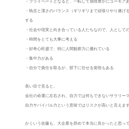
・プライベートとなると、一転して感情豊かにユーモア
・執念と潔さのバランス（ギリギリまで頑張りやり遂げ
する
・社会や現実と向き合っている人たちなので、人として
・時間をとても大事に考える
・好奇心旺盛で、特に人間観察力に優れている
・集中力がある
・自分で責任を取るが、部下に任せる覚悟もある
長い目で見ると、
会社の命運に左右され、自力では何もできないサラリー
自力サバイバル力という意味ではリスクが高いと言えま
かくいう佐藤も、大企業を辞めて本当に良かったと思っ