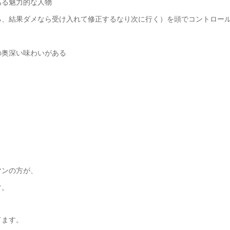
ある魅力的な人物
る、結果ダメなら受け入れて修正するなり次に行く）を頭でコントロー
の奥深い味わいがある
マンの方が、
す。
てます。