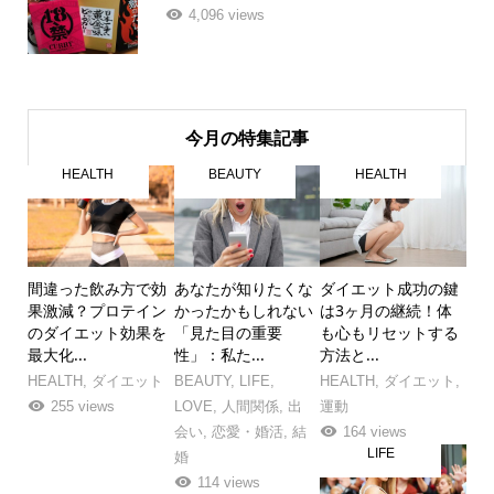
4,096 views
今月の特集記事
HEALTH
BEAUTY
HEALTH
間違った飲み方で効
あなたが知りたくな
ダイエット成功の鍵
果激減？プロテイン
かったかもしれない
は3ヶ月の継続！体
のダイエット効果を
「見た目の重要
も心もリセットする
最大化...
性」：私た...
方法と...
HEALTH
,
ダイエット
BEAUTY
,
LIFE
,
HEALTH
,
ダイエット
,
255 views
LOVE
,
人間関係
,
出
運動
会い
,
恋愛・婚活
,
結
164 views
LIFE
婚
114 views