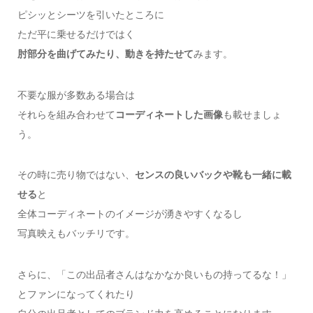
ピシッとシーツを引いたところに
ただ平に乗せるだけではく
肘部分を曲げてみたり、動きを持たせて
みます。
不要な服が多数ある場合は
それらを組み合わせて
コーディネートした画像
も載せましょ
う。
その時に売り物ではない、
センスの良いバックや靴も一緒に載
せる
と
全体コーディネートのイメージが湧きやすくなるし
写真映えもバッチリです。
さらに、「この出品者さんはなかなか良いもの持ってるな！」
とファンになってくれたり