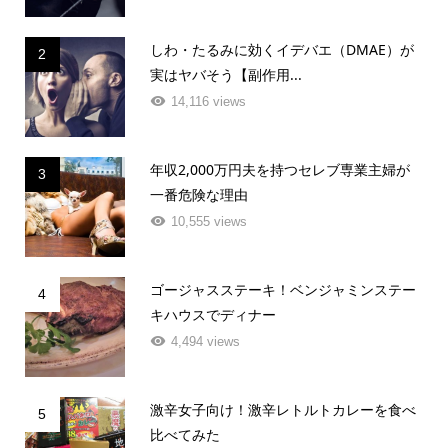
しわ・たるみに効くイデバエ（DMAE）が
2
実はヤバそう【副作用...
14,116 views
年収2,000万円夫を持つセレブ専業主婦が
3
一番危険な理由
10,555 views
ゴージャスステーキ！ベンジャミンステー
4
キハウスでディナー
4,494 views
激辛女子向け！激辛レトルトカレーを食べ
5
比べてみた