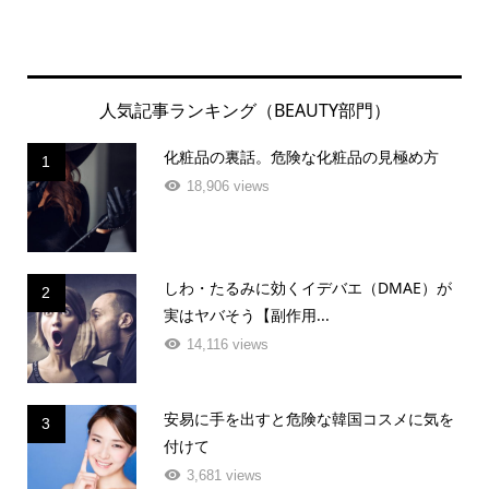
人気記事ランキング（BEAUTY部門）
化粧品の裏話。危険な化粧品の見極め方
1
18,906 views
しわ・たるみに効くイデバエ（DMAE）が
2
実はヤバそう【副作用...
14,116 views
安易に手を出すと危険な韓国コスメに気を
3
付けて
3,681 views