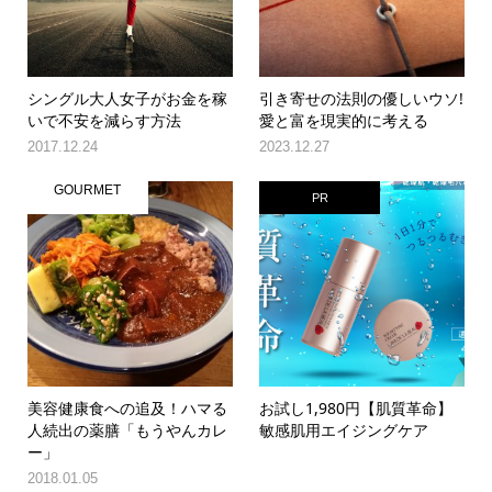
シングル大人女子がお金を稼
引き寄せの法則の優しいウソ!
いで不安を減らす方法
愛と富を現実的に考える
2017.12.24
2023.12.27
GOURMET
PR
美容健康食への追及！ハマる
お試し1,980円【肌質革命】
人続出の薬膳「もうやんカレ
敏感肌用エイジングケア
ー」
2018.01.05