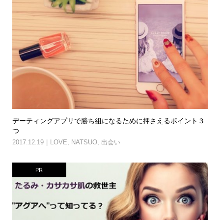
デーティングアプリで勝ち組になるために押さえるポイント３
つ
2017.12.19
LOVE
,
NATSUO
,
出会い
PR