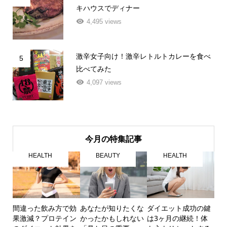
キハウスでディナー
4,495 views
激辛女子向け！激辛レトルトカレーを食べ
5
比べてみた
4,097 views
今月の特集記事
HEALTH
BEAUTY
HEALTH
間違った飲み方で効
あなたが知りたくな
ダイエット成功の鍵
果激減？プロテイン
かったかもしれない
は3ヶ月の継続！体