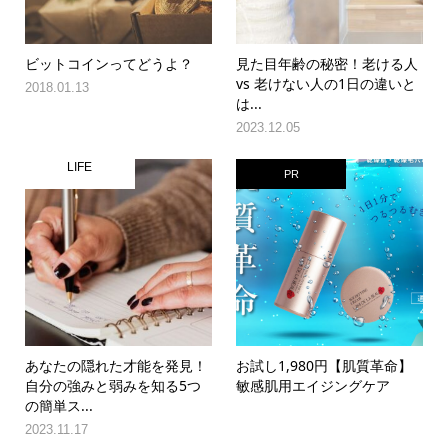
ビットコインってどうよ？
見た目年齢の秘密！老ける人
vs 老けない人の1日の違いと
2018.01.13
は...
2023.12.05
LIFE
PR
あなたの隠れた才能を発見！
お試し1,980円【肌質革命】
自分の強みと弱みを知る5つ
敏感肌用エイジングケア
の簡単ス...
2023.11.17