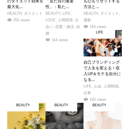
のダイエット効果を
「見た目の重要
も心もリセットする
最大化...
性」：私た...
方法と...
HEALTH
,
ダイエット
BEAUTY
,
LIFE
,
HEALTH
,
ダイエット
,
255 views
LOVE
,
人間関係
,
出
運動
会い
,
恋愛・婚活
,
結
164 views
LIFE
婚
114 views
自己ブランディング
で人生を変える！収
入UP＆モテる自分に
なる...
LIFE
,
お金
,
人間関係
,
仕事
193 views
BEAUTY
BEAUTY
BEAUTY