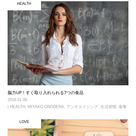
HEALTH
脳力UP！すぐ取り入れられる7つの食品
2018.01.09
HEALTH
,
MIYAKO ONODERA
,
アンチエイジング
,
生活習慣
,
食事
LOVE