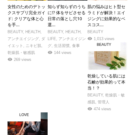
女性のためのデトッ
知らず知らずのうち
肌の悩みはヒト型セ
クスサプリ完全ガイ
に!? 体をサビさせる
ラミドが解決！エイ
ド: クリアな体と心
日常の落とし穴10
ジングに効果的なベ
を手...
選...
スコス...
BEAUTY
,
HEALTH
,
BEAUTY
,
HEALTH
,
BEAUTY
アンチエイジング
,
ダ
LIFE
,
アンチエイジン
1,013 views
BEAUTY
イエット
,
ニキビ肌
,
グ
,
生活習慣
,
食事
乾燥肌・敏感肌
144 views
269 views
乾燥している肌には
石鹸が効果的って本
当！？
BEAUTY
,
乾燥肌・敏
感肌
,
管理人
474 views
LOVE