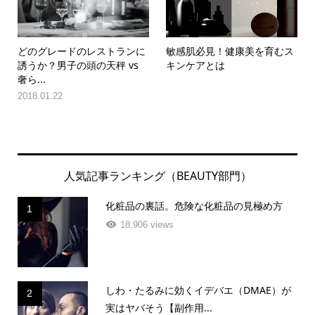
どのグレードのレストランに
敏感肌必見！健康美を育むス
誘うか？男子の頭の天秤 vs
キンケアとは
奢ら...
2018.01.22
人気記事ランキング（BEAUTY部門）
化粧品の裏話。危険な化粧品の見極め方
1
18,906 views
しわ・たるみに効くイデバエ（DMAE）が
2
実はヤバそう【副作用...