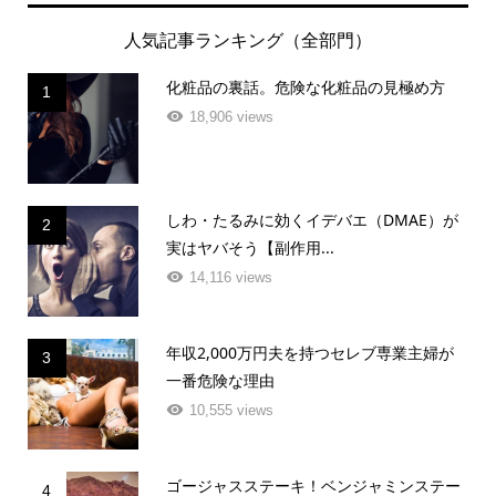
人気記事ランキング（全部門）
化粧品の裏話。危険な化粧品の見極め方
1
18,906 views
しわ・たるみに効くイデバエ（DMAE）が
2
実はヤバそう【副作用...
14,116 views
年収2,000万円夫を持つセレブ専業主婦が
3
一番危険な理由
10,555 views
ゴージャスステーキ！ベンジャミンステー
4