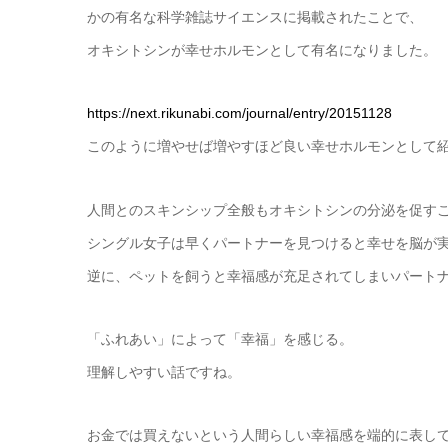
かの有名な科学雑誌サイエンスに掲載されたことで、
オキシトシンが幸せホルモンとして有名になりました。
https://next.rikunabi.com/journal/entry/20151128
このように増やせば増やすほど良い幸せホルモンとして
人間とのスキンシップ全般もオキシトシンの分泌を促す
シングル女子は早くパートナーを見つけると幸せを脳が
逆に、ペットを飼うと幸福感が充足されてしまいパート
「ふれあい」によって「幸福」を感じる。
理解しやすい話ですね。
お金では買えないという人間らしい幸福感を端的に表し