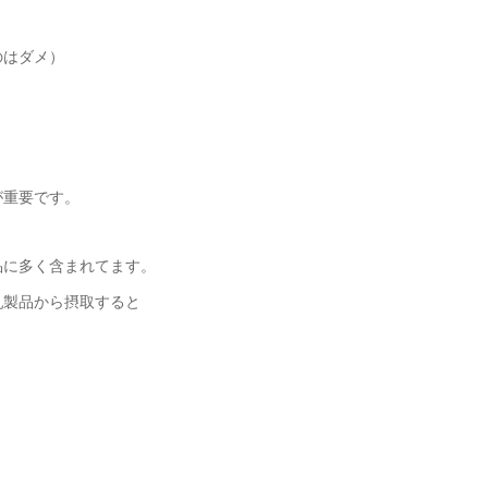
のはダメ）
が重要です。
品に多く含まれてます。
乳製品から摂取すると