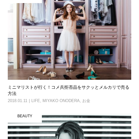
ミニマリストが行く！コメ兵拒否品をサクッとメルカリで売る
方法
2018.01.11
LIFE
,
MIYAKO ONODERA
,
お金
BEAUTY