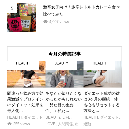
激辛女子向け！激辛レトルトカレーを食べ
5
比べてみた
4,097 views
今月の特集記事
HEALTH
BEAUTY
HEALTH
間違った飲み方で効
あなたが知りたくな
ダイエット成功の鍵
果激減？プロテイン
かったかもしれない
は3ヶ月の継続！体
のダイエット効果を
「見た目の重要
も心もリセットする
最大化...
性」：私た...
方法と...
HEALTH
,
ダイエット
BEAUTY
,
LIFE
,
HEALTH
,
ダイエット
,
255 views
LOVE
,
人間関係
,
出
運動