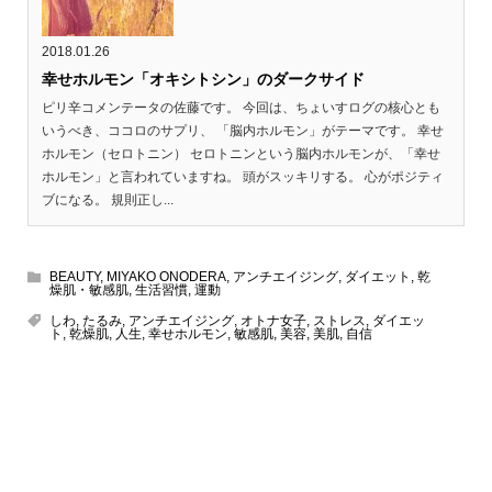
2018.01.26
幸せホルモン「オキシトシン」のダークサイド
ピリ辛コメンテータの佐藤です。 今回は、ちょいすログの核心とも
いうべき、ココロのサプリ、 「脳内ホルモン」がテーマです。 幸せ
ホルモン（セロトニン） セロトニンという脳内ホルモンが、「幸せ
ホルモン」と言われていますね。 頭がスッキリする。 心がポジティ
ブになる。 規則正し...
BEAUTY
,
MIYAKO ONODERA
,
アンチエイジング
,
ダイエット
,
乾
燥肌・敏感肌
,
生活習慣
,
運動
しわ
,
たるみ
,
アンチエイジング
,
オトナ女子
,
ストレス
,
ダイエッ
ト
,
乾燥肌
,
人生
,
幸せホルモン
,
敏感肌
,
美容
,
美肌
,
自信