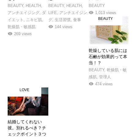
BEAUTY
,
HEALTH
,
BEAUTY
,
HEALTH
,
BEAUTY
アンチエイジング
,
ダ
LIFE
,
アンチエイジン
1,013 views
BEAUTY
イエット
,
ニキビ肌
,
グ
,
生活習慣
,
食事
乾燥肌・敏感肌
144 views
269 views
乾燥している肌には
石鹸が効果的って本
当！？
BEAUTY
,
乾燥肌・敏
感肌
,
管理人
474 views
LOVE
結婚してくれない
彼。別れるべき？チ
ェックポイント３つ