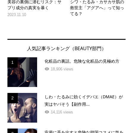
美容の裏側に潜むリスク：サ
シワ・たるみ・カサカサ肌の
プリ成分の真実を暴く
救世主「アグアへ」って知っ
てる？
2023.11.10
人気記事ランキング（BEAUTY部門）
化粧品の裏話。危険な化粧品の見極め方
1
18,906 views
しわ・たるみに効くイデバエ（DMAE）が
2
実はヤバそう【副作用...
14,116 views
安易に手を出すと危険な韓国コスメに気を