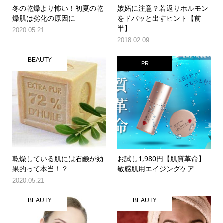
冬の乾燥より怖い！初夏の乾
嫉妬に注意？若返りホルモン
燥肌は劣化の原因に
をドバッと出すヒント【前
半】
2020.05.21
2018.02.09
BEAUTY
PR
乾燥している肌には石鹸が効
お試し1,980円【肌質革命】
果的って本当！？
敏感肌用エイジングケア
2020.05.21
BEAUTY
BEAUTY