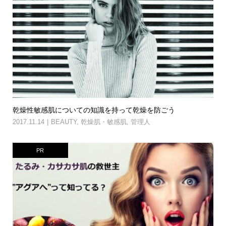
乾燥性敏感肌についての知識を持って乾燥を防ごう
2017.11.14
BEAUTY
,
乾燥肌・敏感肌
,
管理人
PR