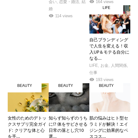
会い
,
恋愛・婚活
,
結
164 views
LIFE
婚
114 views
自己ブランディング
で人生を変える！収
入UP＆モテる自分に
なる...
LIFE
,
お金
,
人間関係
,
仕事
193 views
BEAUTY
BEAUTY
BEAUTY
女性のためのデトッ
知らず知らずのうち
肌の悩みはヒト型セ
クスサプリ完全ガイ
に!? 体をサビさせる
ラミドが解決！エイ
ド: クリアな体と心
日常の落とし穴10
ジングに効果的なベ
を手...
選...
スコス...