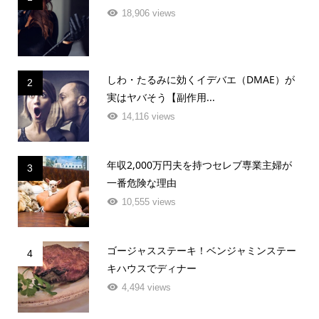
18,906 views
しわ・たるみに効くイデバエ（DMAE）が
2
実はヤバそう【副作用...
14,116 views
年収2,000万円夫を持つセレブ専業主婦が
3
一番危険な理由
10,555 views
ゴージャスステーキ！ベンジャミンステー
4
キハウスでディナー
4,494 views