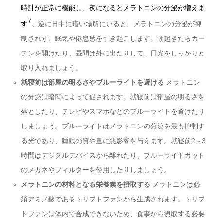
時計が正常に機能し、夜になるとメラトニンの分泌が増えま
7
す
。逆に日中に暗い場所にいると、メラトニンの分泌が抑
制されず、眠気や倦怠感を引き起こします。朝起きたらカー
テンを開けたり、昼間は外に出たりして、日光をしっかりと
取り入れましょう。
就寝前は部屋の明るさやブルーライトを避ける
メラトニン
の分泌は暗闇によって促されます。就寝前は部屋の明るさを
落としたり、テレビやスマホなどのブルーライトを避けたり
しましょう。ブルーライトはメラトニンの分泌を最も抑制す
る光であり、睡眠の質や量に悪影響を与えます。就寝前2～3
時間はデジタルデバイスから離れたり、ブルーライトカット
のメガネやフィルターを使用したりしましょう。
メラトニンの材料となる栄養素を摂取する
メラトニンは必
須アミノ酸であるトリプトファンから生成されます。トリプ
トファンは体内で合成できないため、食事から摂取する必要