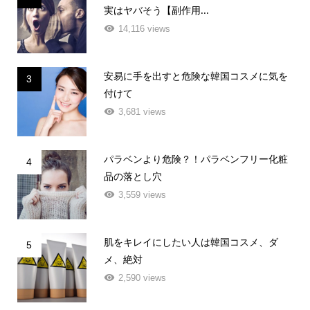
実はヤバそう【副作用...
14,116 views
安易に手を出すと危険な韓国コスメに気を
3
付けて
3,681 views
パラベンより危険？！パラベンフリー化粧
4
品の落とし穴
3,559 views
肌をキレイにしたい人は韓国コスメ、ダ
5
メ、絶対
2,590 views