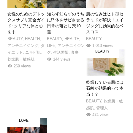
女性のためのデトッ
知らず知らずのうち
肌の悩みはヒト型セ
クスサプリ完全ガイ
に!? 体をサビさせる
ラミドが解決！エイ
ド: クリアな体と心
日常の落とし穴10
ジングに効果的なベ
を手...
選...
スコス...
BEAUTY
,
HEALTH
,
BEAUTY
,
HEALTH
,
BEAUTY
アンチエイジング
,
ダ
LIFE
,
アンチエイジン
1,013 views
BEAUTY
イエット
,
ニキビ肌
,
グ
,
生活習慣
,
食事
乾燥肌・敏感肌
144 views
269 views
乾燥している肌には
石鹸が効果的って本
当！？
BEAUTY
,
乾燥肌・敏
感肌
,
管理人
474 views
LOVE