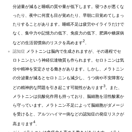
分泌量が減ると睡眠の質や量が低下します。寝つきが悪くな
ったり、夜中に何度も目が覚めたり、早朝に目覚めてしまっ
たりすることがあります。睡眠不足は疲労やイライラだけで
なく、集中力や記憶力の低下、免疫力の低下、肥満や糖尿病
2
などの生活習慣病のリスクを高めます
。
認知症
メラトニンは脳内で生成されますが、その過程でセ
ロトニンという神経伝達物質も作られます。セロトニンは気
分や精神を安定させる働きがあります。しかし、メラトニン
の分泌量が減るとセロトニンも減少し、うつ病や不安障害な
3
どの精神的な問題を引き起こす可能性があります
。また、
メラトニンは抗酸化作用も持っており、脳細胞を活性酸素か
ら守っています。メラトニン不足によって脳細胞がダメージ
を受けると、アルツハイマー病などの認知症の発症リスクが
4
高まります
。