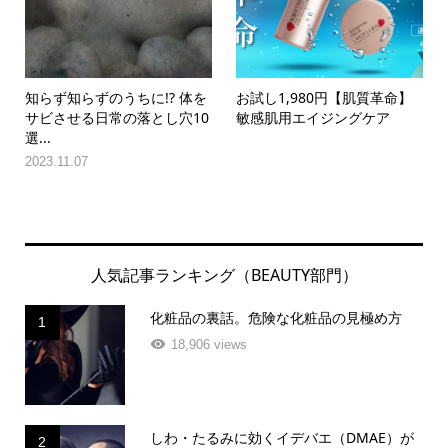
知らず知らずのうちに!? 体を
お試し1,980円【肌質革命】
サビさせる日常の落とし穴10
敏感肌用エイジングケア
選...
2023.11.07
人気記事ランキング（BEAUTY部門）
化粧品の裏話。危険な化粧品の見極め方
1
18,906 views
しわ・たるみに効くイデバエ（DMAE）が
2