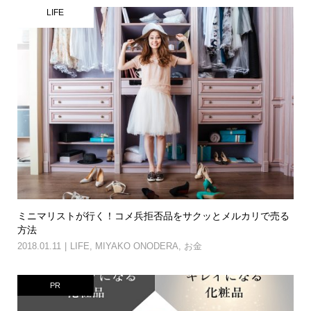
LIFE
ミニマリストが行く！コメ兵拒否品をサクッとメルカリで売る
方法
2018.01.11
LIFE
,
MIYAKO ONODERA
,
お金
PR