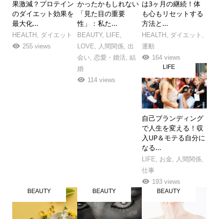
果激減？プロテイン
かったかもしれない
は3ヶ月の継続！体
のダイエット効果を
「見た目の重要
も心もリセットする
最大化...
性」：私た...
方法と...
HEALTH
,
ダイエット
BEAUTY
,
LIFE
,
HEALTH
,
ダイエット
,
255 views
LOVE
,
人間関係
,
出
運動
会い
,
恋愛・婚活
,
結
164 views
LIFE
婚
114 views
自己ブランディング
で人生を変える！収
入UP＆モテる自分に
なる...
LIFE
,
お金
,
人間関係
,
仕事
193 views
BEAUTY
BEAUTY
BEAUTY