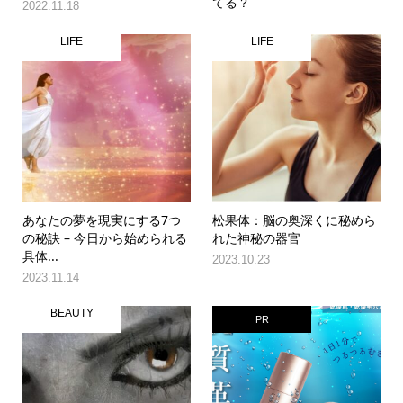
てる？
2022.11.18
LIFE
LIFE
あなたの夢を現実にする7つ
松果体：脳の奥深くに秘めら
の秘訣 – 今日から始められる
れた神秘の器官
具体...
2023.10.23
2023.11.14
BEAUTY
PR