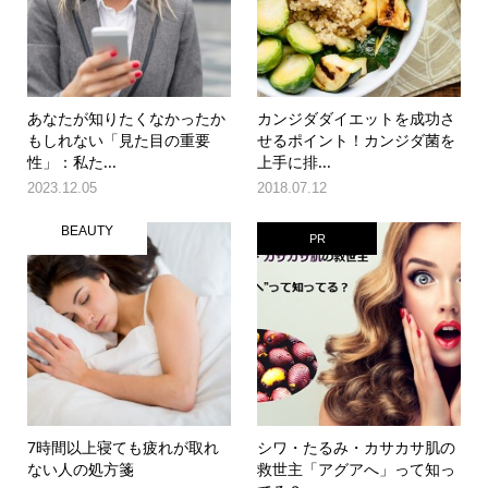
あなたが知りたくなかったか
カンジダダイエットを成功さ
もしれない「見た目の重要
せるポイント！カンジダ菌を
性」：私た...
上手に排...
2023.12.05
2018.07.12
BEAUTY
PR
7時間以上寝ても疲れが取れ
シワ・たるみ・カサカサ肌の
ない人の処方箋
救世主「アグアへ」って知っ