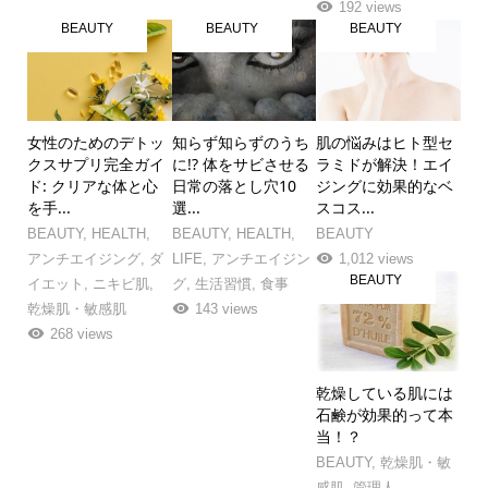
192 views
BEAUTY
BEAUTY
BEAUTY
女性のためのデトッ
知らず知らずのうち
肌の悩みはヒト型セ
クスサプリ完全ガイ
に!? 体をサビさせる
ラミドが解決！エイ
ド: クリアな体と心
日常の落とし穴10
ジングに効果的なベ
を手...
選...
スコス...
BEAUTY
,
HEALTH
,
BEAUTY
,
HEALTH
,
BEAUTY
アンチエイジング
,
ダ
LIFE
,
アンチエイジン
1,012 views
BEAUTY
イエット
,
ニキビ肌
,
グ
,
生活習慣
,
食事
乾燥肌・敏感肌
143 views
268 views
乾燥している肌には
石鹸が効果的って本
当！？
BEAUTY
,
乾燥肌・敏
感肌
,
管理人