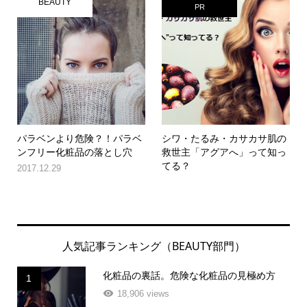
BEAUTY
PR
パラベンより危険？！パラベ
シワ・たるみ・カサカサ肌の
ンフリー化粧品の落とし穴
救世主「アグアへ」って知っ
てる？
2017.12.29
人気記事ランキング（BEAUTY部門）
化粧品の裏話。危険な化粧品の見極め方
1
18,906 views