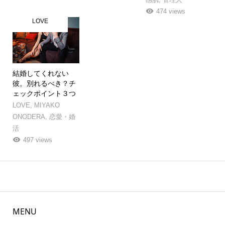
474 views
LOVE
結婚してくれない
彼。別れるべき？チ
ェックポイント３つ
LOVE
,
MIYAKO
ONODERA
,
恋愛・婚
活
497 views
MENU