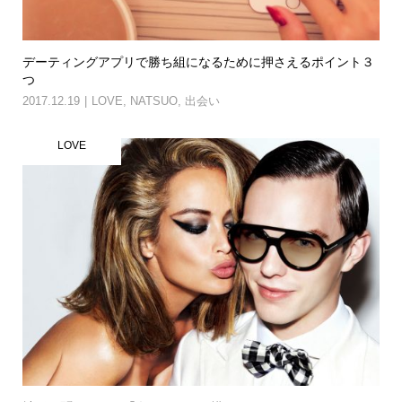
デーティングアプリで勝ち組になるために押さえるポイント３
つ
2017.12.19
LOVE
,
NATSUO
,
出会い
LOVE