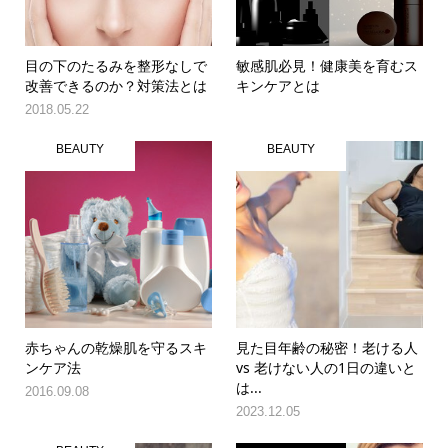
目の下のたるみを整形なしで
敏感肌必見！健康美を育むス
改善できるのか？対策法とは
キンケアとは
2018.05.22
BEAUTY
BEAUTY
赤ちゃんの乾燥肌を守るスキ
見た目年齢の秘密！老ける人
ンケア法
vs 老けない人の1日の違いと
は...
2016.09.08
2023.12.05