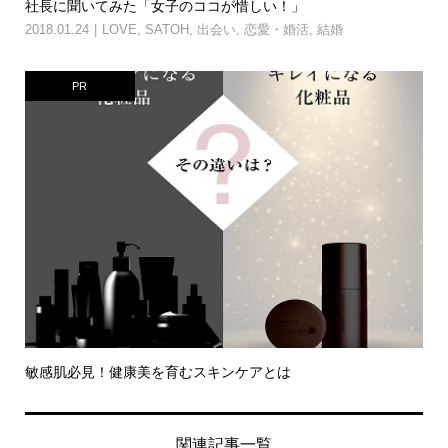
社長に聞いてみた「女子のココが惜しい！」
2018.01.24
LOVE
,
SATOH
,
出会い
,
恋愛・婚活
,
結婚
PR
敏感肌必見！健康美を育むスキンケアとは
関連記事一覧