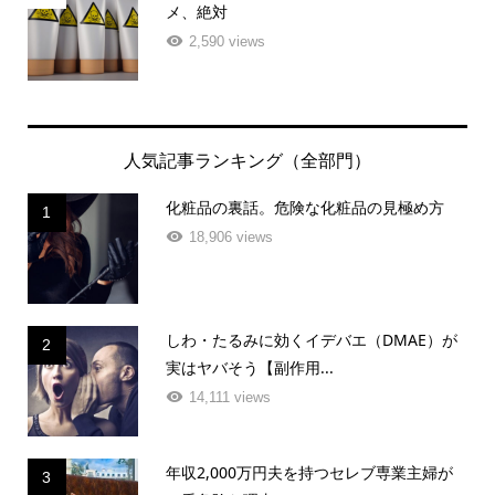
メ、絶対
2,590 views
人気記事ランキング（全部門）
化粧品の裏話。危険な化粧品の見極め方
1
18,906 views
しわ・たるみに効くイデバエ（DMAE）が
2
実はヤバそう【副作用...
14,111 views
年収2,000万円夫を持つセレブ専業主婦が
3