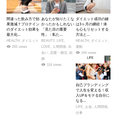
間違った飲み方で効
あなたが知りたくな
ダイエット成功の鍵
果激減？プロテイン
かったかもしれない
は3ヶ月の継続！体
のダイエット効果を
「見た目の重要
も心もリセットする
最大化...
性」：私た...
方法と...
HEALTH
,
ダイエット
BEAUTY
,
LIFE
,
HEALTH
,
ダイエット
,
255 views
LOVE
,
人間関係
,
出
運動
会い
,
恋愛・婚活
,
結
164 views
LIFE
婚
114 views
自己ブランディング
で人生を変える！収
入UP＆モテる自分に
なる...
LIFE
,
お金
,
人間関係
,
仕事