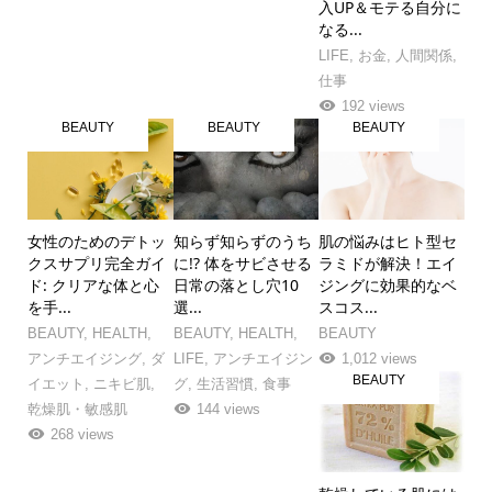
入UP＆モテる自分に
なる...
LIFE
,
お金
,
人間関係
,
仕事
192 views
BEAUTY
BEAUTY
BEAUTY
女性のためのデトッ
知らず知らずのうち
肌の悩みはヒト型セ
クスサプリ完全ガイ
に!? 体をサビさせる
ラミドが解決！エイ
ド: クリアな体と心
日常の落とし穴10
ジングに効果的なベ
を手...
選...
スコス...
BEAUTY
,
HEALTH
,
BEAUTY
,
HEALTH
,
BEAUTY
アンチエイジング
,
ダ
LIFE
,
アンチエイジン
1,012 views
BEAUTY
イエット
,
ニキビ肌
,
グ
,
生活習慣
,
食事
乾燥肌・敏感肌
144 views
268 views