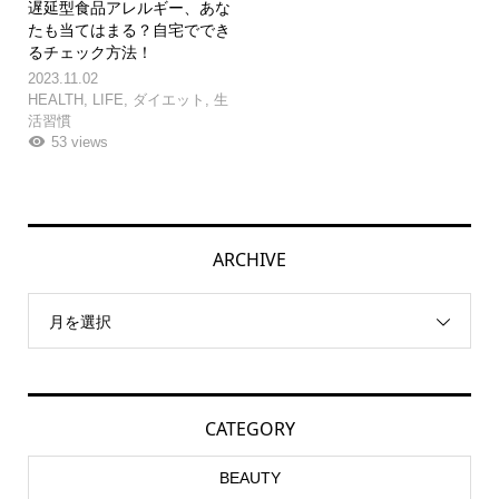
遅延型食品アレルギー、あな
たも当てはまる？自宅ででき
るチェック方法！
2023.11.02
HEALTH
,
LIFE
,
ダイエット
,
生
活習慣
53 views
ARCHIVE
月を選択
CATEGORY
BEAUTY