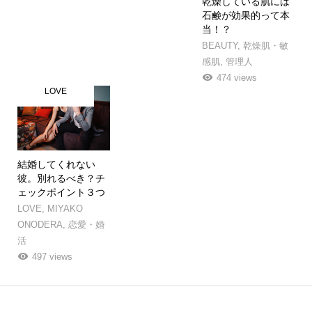
乾燥している肌には
石鹸が効果的って本
当！？
BEAUTY
,
乾燥肌・敏
感肌
,
管理人
474 views
LOVE
結婚してくれない
彼。別れるべき？チ
ェックポイント３つ
LOVE
,
MIYAKO
ONODERA
,
恋愛・婚
活
497 views