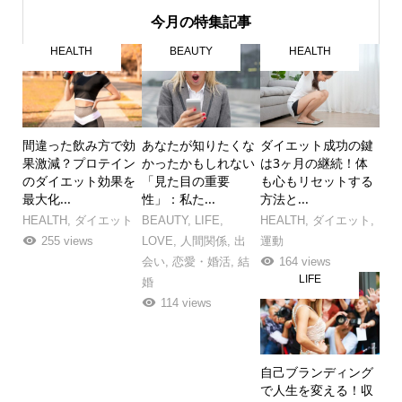
今月の特集記事
HEALTH
BEAUTY
HEALTH
間違った飲み方で効
あなたが知りたくな
ダイエット成功の鍵
果激減？プロテイン
かったかもしれない
は3ヶ月の継続！体
のダイエット効果を
「見た目の重要
も心もリセットする
最大化...
性」：私た...
方法と...
HEALTH
,
ダイエット
BEAUTY
,
LIFE
,
HEALTH
,
ダイエット
,
255 views
LOVE
,
人間関係
,
出
運動
会い
,
恋愛・婚活
,
結
164 views
LIFE
婚
114 views
自己ブランディング
で人生を変える！収