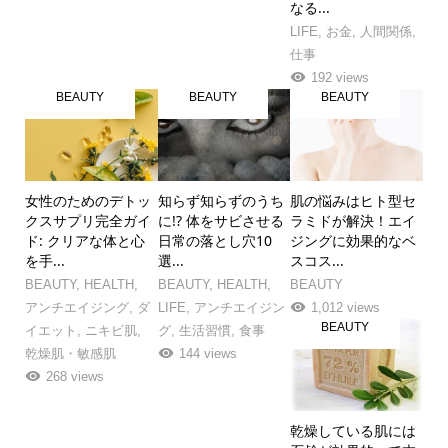
なる...
LIFE
,
お金
,
人間関係
,
仕事
192 views
BEAUTY
BEAUTY
BEAUTY
女性のためのデトッ
知らず知らずのうち
肌の悩みはヒト型セ
クスサプリ完全ガイ
に!? 体をサビさせる
ラミドが解決！エイ
ド: クリアな体と心
日常の落とし穴10
ジングに効果的なベ
を手...
選...
スコス...
BEAUTY
,
HEALTH
,
BEAUTY
,
HEALTH
,
BEAUTY
アンチエイジング
,
ダ
LIFE
,
アンチエイジン
1,012 views
BEAUTY
イエット
,
ニキビ肌
,
グ
,
生活習慣
,
食事
乾燥肌・敏感肌
144 views
268 views
乾燥している肌には