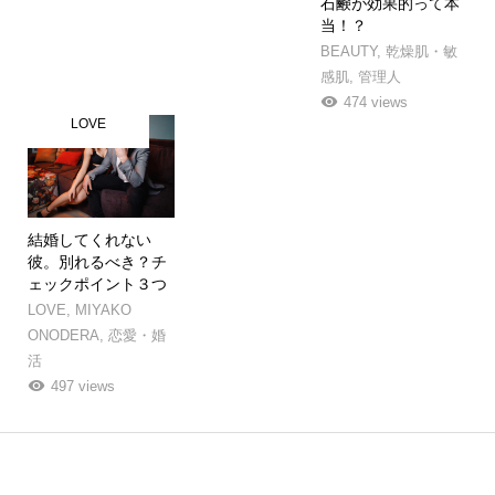
石鹸が効果的って本
当！？
BEAUTY
,
乾燥肌・敏
感肌
,
管理人
474 views
LOVE
結婚してくれない
彼。別れるべき？チ
ェックポイント３つ
LOVE
,
MIYAKO
ONODERA
,
恋愛・婚
活
497 views