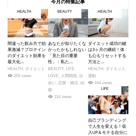
今月の特集記事
HEALTH
BEAUTY
HEALTH
間違った飲み方で効
あなたが知りたくな
ダイエット成功の鍵
果激減？プロテイン
かったかもしれない
は3ヶ月の継続！体
のダイエット効果を
「見た目の重要
も心もリセットする
最大化...
性」：私た...
方法と...
HEALTH
,
ダイエット
BEAUTY
,
LIFE
,
HEALTH
,
ダイエット
,
255 views
LOVE
,
人間関係
,
出
運動
会い
,
恋愛・婚活
,
結
164 views
LIFE
婚
114 views
自己ブランディング
で人生を変える！収
入UP＆モテる自分に