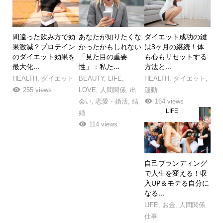
間違った飲み方で効
あなたが知りたくな
ダイエット成功の鍵
果激減？プロテイン
かったかもしれない
は3ヶ月の継続！体
のダイエット効果を
「見た目の重要
も心もリセットする
最大化...
性」：私た...
方法と...
HEALTH
,
ダイエット
BEAUTY
,
LIFE
,
HEALTH
,
ダイエット
,
255 views
LOVE
,
人間関係
,
出
運動
会い
,
恋愛・婚活
,
結
164 views
LIFE
婚
114 views
自己ブランディング
で人生を変える！収
入UP＆モテる自分に
なる...
LIFE
,
お金
,
人間関係
,
仕事