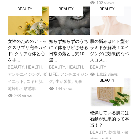
192 views
BEAUTY
BEAUTY
BEAUTY
女性のためのデトッ
知らず知らずのうち
肌の悩みはヒト型セ
クスサプリ完全ガイ
に!? 体をサビさせる
ラミドが解決！エイ
ド: クリアな体と心
日常の落とし穴10
ジングに効果的なベ
を手...
選...
スコス...
BEAUTY
,
HEALTH
,
BEAUTY
,
HEALTH
,
BEAUTY
アンチエイジング
,
ダ
LIFE
,
アンチエイジン
1,012 views
BEAUTY
イエット
,
ニキビ肌
,
グ
,
生活習慣
,
食事
乾燥肌・敏感肌
144 views
268 views
乾燥している肌には
石鹸が効果的って本
当！？
BEAUTY
,
乾燥肌・敏