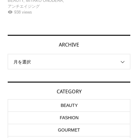
BEAUTY
,
MIYAKO ONODERA
,
アンチエイジング
938 views
ARCHIVE
月を選択
CATEGORY
BEAUTY
FASHION
GOURMET