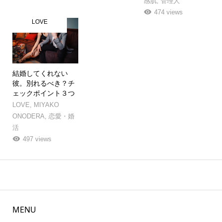
感肌
,
管理人
474 views
LOVE
結婚してくれない
彼。別れるべき？チ
ェックポイント３つ
LOVE
,
MIYAKO
ONODERA
,
恋愛・婚
活
497 views
MENU