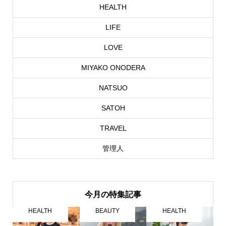
HEALTH
LIFE
LOVE
MIYAKO ONODERA
NATSUO
SATOH
TRAVEL
管理人
今月の特集記事
HEALTH
BEAUTY
HEALTH