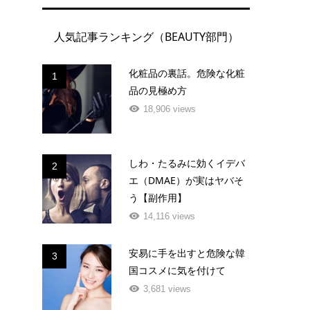
人気記事ランキング（BEAUTY部門）
化粧品の裏話。危険な化粧
1
品の見極め方
18,906 views
しわ・たるみに効くイデバ
2
エ（DMAE）が実はヤバそ
う【副作用】
14,116 views
安易に手を出すと危険な韓
3
国コスメに気を付けて
3,681 views