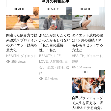
今月の特集記事
HEALTH
BEAUTY
HEALTH
間違った飲み方で効
あなたが知りたくな
ダイエット成功の鍵
果激減？プロテイン
かったかもしれない
は3ヶ月の継続！体
のダイエット効果を
「見た目の重要
も心もリセットする
最大化...
性」：私た...
方法と...
HEALTH
,
ダイエット
BEAUTY
,
LIFE
,
HEALTH
,
ダイエット
,
255 views
LOVE
,
人間関係
,
出
運動
会い
,
恋愛・婚活
,
結
164 views
LIFE
婚
114 views
自己ブランディング
で人生を変える！収
入UP＆モテる自分に