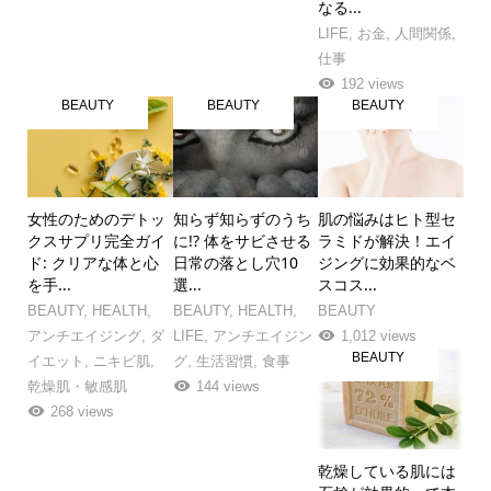
なる...
LIFE
,
お金
,
人間関係
,
仕事
192 views
BEAUTY
BEAUTY
BEAUTY
女性のためのデトッ
知らず知らずのうち
肌の悩みはヒト型セ
クスサプリ完全ガイ
に!? 体をサビさせる
ラミドが解決！エイ
ド: クリアな体と心
日常の落とし穴10
ジングに効果的なベ
を手...
選...
スコス...
BEAUTY
,
HEALTH
,
BEAUTY
,
HEALTH
,
BEAUTY
アンチエイジング
,
ダ
LIFE
,
アンチエイジン
1,012 views
BEAUTY
イエット
,
ニキビ肌
,
グ
,
生活習慣
,
食事
乾燥肌・敏感肌
144 views
268 views
乾燥している肌には