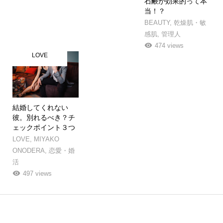
石鹸が効果的って本
当！？
BEAUTY
,
乾燥肌・敏
感肌
,
管理人
474 views
LOVE
結婚してくれない
彼。別れるべき？チ
ェックポイント３つ
LOVE
,
MIYAKO
ONODERA
,
恋愛・婚
活
497 views