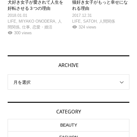
犬好き女子が愛されて人生を
猫好き女子がもっと幸せにな
好転させる３つの理由
れる理由
2018.01.01
2017.12.31
LIFE
,
MIYAKO ONODERA
,
人
LIFE
,
SATOH
,
人間関係
間関係
,
仕事
,
恋愛・婚活
324 views
300 views
ARCHIVE
月を選択
CATEGORY
BEAUTY