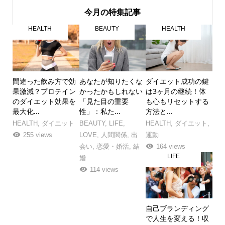
今月の特集記事
HEALTH
BEAUTY
HEALTH
間違った飲み方で効
あなたが知りたくな
ダイエット成功の鍵
果激減？プロテイン
かったかもしれない
は3ヶ月の継続！体
のダイエット効果を
「見た目の重要
も心もリセットする
最大化...
性」：私た...
方法と...
HEALTH
,
ダイエット
BEAUTY
,
LIFE
,
HEALTH
,
ダイエット
,
255 views
LOVE
,
人間関係
,
出
運動
会い
,
恋愛・婚活
,
結
164 views
LIFE
婚
114 views
自己ブランディング
で人生を変える！収