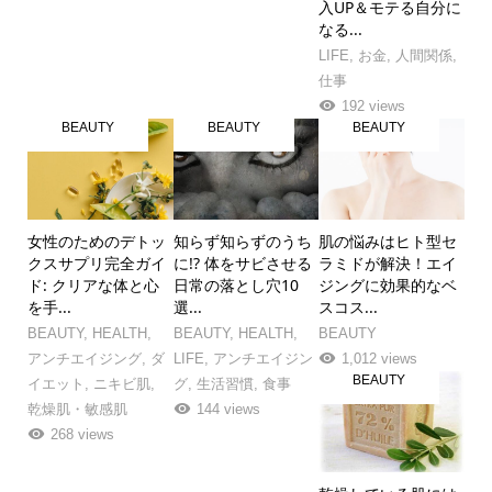
入UP＆モテる自分に
なる...
LIFE
,
お金
,
人間関係
,
仕事
192 views
BEAUTY
BEAUTY
BEAUTY
女性のためのデトッ
知らず知らずのうち
肌の悩みはヒト型セ
クスサプリ完全ガイ
に!? 体をサビさせる
ラミドが解決！エイ
ド: クリアな体と心
日常の落とし穴10
ジングに効果的なベ
を手...
選...
スコス...
BEAUTY
,
HEALTH
,
BEAUTY
,
HEALTH
,
BEAUTY
アンチエイジング
,
ダ
LIFE
,
アンチエイジン
1,012 views
BEAUTY
イエット
,
ニキビ肌
,
グ
,
生活習慣
,
食事
乾燥肌・敏感肌
144 views
268 views