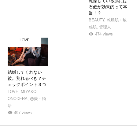
乾燥している肌には
石鹸が効果的って本
当！？
BEAUTY
,
乾燥肌・敏
感肌
,
管理人
474 views
LOVE
結婚してくれない
彼。別れるべき？チ
ェックポイント３つ
LOVE
,
MIYAKO
ONODERA
,
恋愛・婚
活
497 views