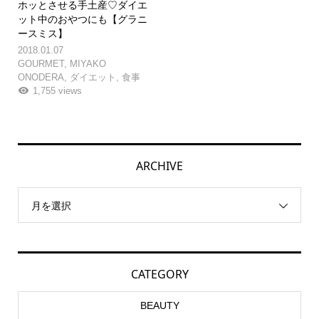
ホッとさせる手土産♡ダイエ
ット中のおやつにも【グラニ
ースミス】
2018.01.07
GOURMET
,
MIYAKO
ONODERA
,
ダイエット
,
食事
1,755 views
ARCHIVE
月を選択
CATEGORY
BEAUTY