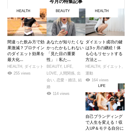
今月の特集記事
HEALTH
BEAUTY
HEALTH
間違った飲み方で効
あなたが知りたくな
ダイエット成功の鍵
果激減？プロテイン
かったかもしれない
は3ヶ月の継続！体
のダイエット効果を
「見た目の重要
も心もリセットする
最大化...
性」：私た...
方法と...
HEALTH
,
ダイエット
BEAUTY
,
LIFE
,
HEALTH
,
ダイエット
,
255 views
LOVE
,
人間関係
,
出
運動
会い
,
恋愛・婚活
,
結
164 views
LIFE
婚
114 views
自己ブランディング
で人生を変える！収
入UP＆モテる自分に