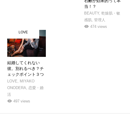
石鹸が効果的って本
当！？
BEAUTY
,
乾燥肌・敏
感肌
,
管理人
474 views
LOVE
結婚してくれない
彼。別れるべき？チ
ェックポイント３つ
LOVE
,
MIYAKO
ONODERA
,
恋愛・婚
活
497 views