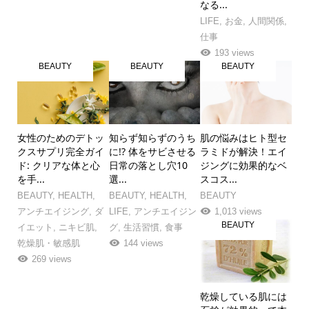
なる...
LIFE
,
お金
,
人間関係
,
仕事
193 views
BEAUTY
BEAUTY
BEAUTY
女性のためのデトッ
知らず知らずのうち
肌の悩みはヒト型セ
クスサプリ完全ガイ
に!? 体をサビさせる
ラミドが解決！エイ
ド: クリアな体と心
日常の落とし穴10
ジングに効果的なベ
を手...
選...
スコス...
BEAUTY
,
HEALTH
,
BEAUTY
,
HEALTH
,
BEAUTY
アンチエイジング
,
ダ
LIFE
,
アンチエイジン
1,013 views
BEAUTY
イエット
,
ニキビ肌
,
グ
,
生活習慣
,
食事
乾燥肌・敏感肌
144 views
269 views
乾燥している肌には