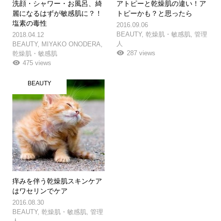
洗顔・シャワー・お風呂、綺
アトピーと乾燥肌の違い！ア
麗になるはずが敏感肌に？！
トピーかも？と思ったら
塩素の毒性
2016.09.06
BEAUTY
,
乾燥肌・敏感肌
,
管理
2018.04.12
人
BEAUTY
,
MIYAKO ONODERA
,
287 views
乾燥肌・敏感肌
475 views
BEAUTY
痒みを伴う乾燥肌スキンケア
はワセリンでケア
2016.08.30
BEAUTY
,
乾燥肌・敏感肌
,
管理