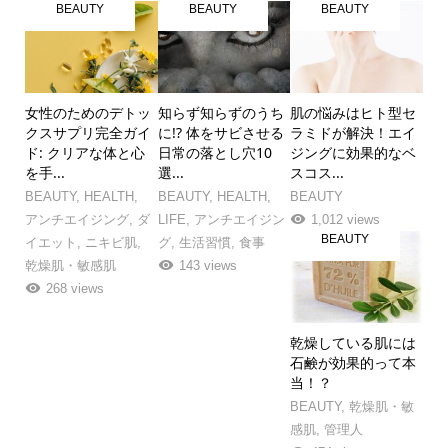
BEAUTY
BEAUTY
BEAUTY
女性のためのデトッ
知らず知らずのうち
肌の悩みはヒト型セ
クスサプリ完全ガイ
に!? 体をサビさせる
ラミドが解決！エイ
ド: クリアな体と心
日常の落とし穴10
ジングに効果的なベ
を手...
選...
スコス...
BEAUTY
,
HEALTH
,
BEAUTY
,
HEALTH
,
BEAUTY
アンチエイジング
,
ダ
LIFE
,
アンチエイジン
1,012 views
BEAUTY
イエット
,
ニキビ肌
,
グ
,
生活習慣
,
食事
乾燥肌・敏感肌
143 views
268 views
乾燥している肌には
石鹸が効果的って本
当！？
BEAUTY
,
乾燥肌・敏
感肌
,
管理人