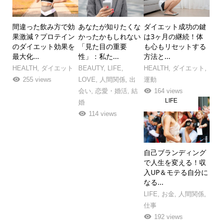
間違った飲み方で効
あなたが知りたくな
ダイエット成功の鍵
果激減？プロテイン
かったかもしれない
は3ヶ月の継続！体
のダイエット効果を
「見た目の重要
も心もリセットする
最大化...
性」：私た...
方法と...
HEALTH
,
ダイエット
BEAUTY
,
LIFE
,
HEALTH
,
ダイエット
,
255 views
LOVE
,
人間関係
,
出
運動
会い
,
恋愛・婚活
,
結
164 views
LIFE
婚
114 views
自己ブランディング
で人生を変える！収
入UP＆モテる自分に
なる...
LIFE
,
お金
,
人間関係
,
仕事
192 views