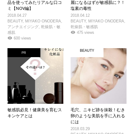
品を使ってみたリアルな口コ
麗になるはずが敏感肌に？！
ミ【NOV編】
塩素の毒性
2018.04.27
2018.04.12
BEAUTY
,
MIYAKO ONODERA
,
BEAUTY
,
MIYAKO ONODERA
,
アンチエイジング
,
乾燥肌・敏
乾燥肌・敏感肌
感肌
475 views
600 views
BEAUTY
PR
敏感肌必見！健康美を育むス
毛穴、ニキビ跡を抹殺！むき
キンケアとは
卵のような美肌を手に入れる
には
2018.03.29