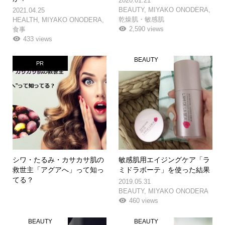
2020.01.21
BEAUTY
,
MIYAKO ONODERA
,
2021.04.25
乾燥肌・敏感肌
HEALTH
,
MIYAKO ONODERA
,
2,590 views
食事
433 views
BEAUTY
PR
シワ・たるみ・カサカサ肌の
敏感肌用エイジングケア「ラ
救世主「アグアへ」って知っ
ミドラボーテ」を使った結果
てる？
2019.05.31
BEAUTY
,
MIYAKO ONODERA
460 views
BEAUTY
BEAUTY