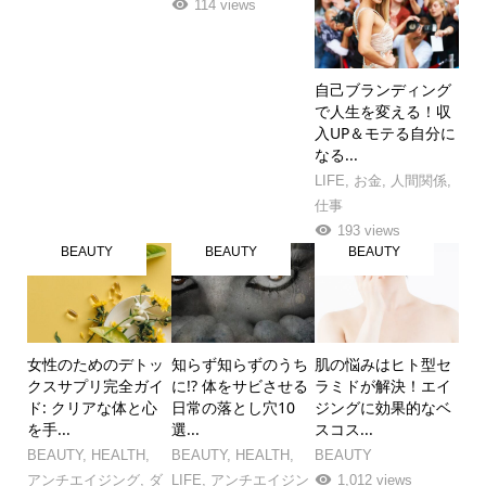
114 views
自己ブランディング
で人生を変える！収
入UP＆モテる自分に
なる...
LIFE
,
お金
,
人間関係
,
仕事
193 views
BEAUTY
BEAUTY
BEAUTY
女性のためのデトッ
知らず知らずのうち
肌の悩みはヒト型セ
クスサプリ完全ガイ
に!? 体をサビさせる
ラミドが解決！エイ
ド: クリアな体と心
日常の落とし穴10
ジングに効果的なベ
を手...
選...
スコス...
BEAUTY
,
HEALTH
,
BEAUTY
,
HEALTH
,
BEAUTY
アンチエイジング
,
ダ
LIFE
,
アンチエイジン
1,012 views