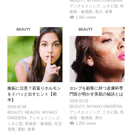
BEAUTY
,
MIYAKO ONODERA
,
アンチエイジング
,
ニキビ肌
,
乾
燥肌・敏感肌
,
美白
,
食事
1,061 views
BEAUTY
BEAUTY
嫉妬に注意？若返りホルモン
セレブを顧客に持つ皮膚科専
をドバッと出すヒント【前
門医が明かす美肌の秘訣とは
半】
2018.02.02
BEAUTY
,
MIYAKO ONODERA
,
2018.02.09
アンチエイジング
,
ニキビ肌
,
乾
BEAUTY
,
HEALTH
,
MIYAKO
燥肌・敏感肌
,
美白
ONODERA
,
アンチエイジング
,
1,051 views
ニキビ肌
,
乾燥肌・敏感肌
,
生活
習慣
,
運動
,
食事