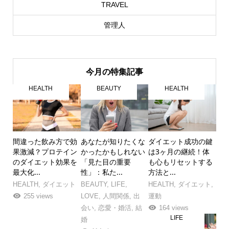
TRAVEL
管理人
今月の特集記事
HEALTH
BEAUTY
HEALTH
間違った飲み方で効
あなたが知りたくな
ダイエット成功の鍵
果激減？プロテイン
かったかもしれない
は3ヶ月の継続！体
のダイエット効果を
「見た目の重要
も心もリセットする
最大化...
性」：私た...
方法と...
HEALTH
,
ダイエット
BEAUTY
,
LIFE
,
HEALTH
,
ダイエット
,
255 views
LOVE
,
人間関係
,
出
運動
会い
,
恋愛・婚活
,
結
164 views
LIFE
婚