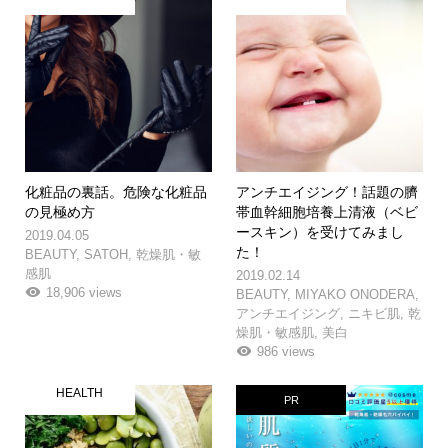
化粧品の裏話。危険な化粧品
アンチエイジング！話題の臍
の見極め方
帯血幹細胞培養上清液（ベビ
ースキン）を受けてみまし
2019.04.05
た！
BEAUTY
,
SATOH
,
乾燥肌・敏
感肌
2019.02.14
18,906 views
BEAUTY
,
MIYAKO ONODERA
,
アンチエイジング
,
ニキビ肌
,
乾
燥肌・敏感肌
,
美白
986 views
HEALTH
PR