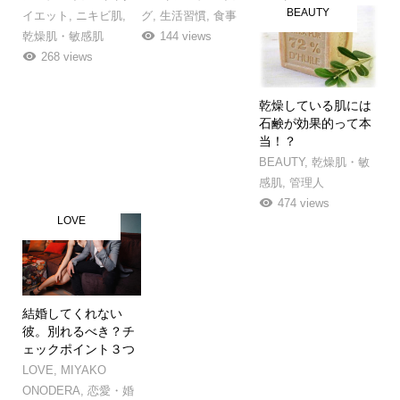
BEAUTY
イエット
,
ニキビ肌
,
グ
,
生活習慣
,
食事
乾燥肌・敏感肌
144 views
268 views
乾燥している肌には
石鹸が効果的って本
当！？
BEAUTY
,
乾燥肌・敏
感肌
,
管理人
474 views
LOVE
結婚してくれない
彼。別れるべき？チ
ェックポイント３つ
LOVE
,
MIYAKO
ONODERA
,
恋愛・婚