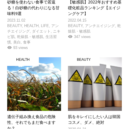
砂糖を使わない食事で若返
【敏感肌】2022年おすすめ基
る！白砂糖の代わりになる甘
礎化粧品ランキング【エイジ
味料9選
ングケア】
2023.11.02
2022.04.15
BEAUTY
,
HEALTH
,
LIFE
,
アン
BEAUTY
,
アンチエイジング
,
乾
チエイジング
,
ダイエット
,
ニキ
燥肌・敏感肌
ビ肌
,
乾燥肌・敏感肌
,
生活習
347 views
慣
,
美白
,
食事
93 views
HEALTH
BEAUTY
遺伝子組み換え食品の危険
肌をキレイにしたい人は韓国
性、それでもまだ食べます
コスメ、ダメ、絶対
か？