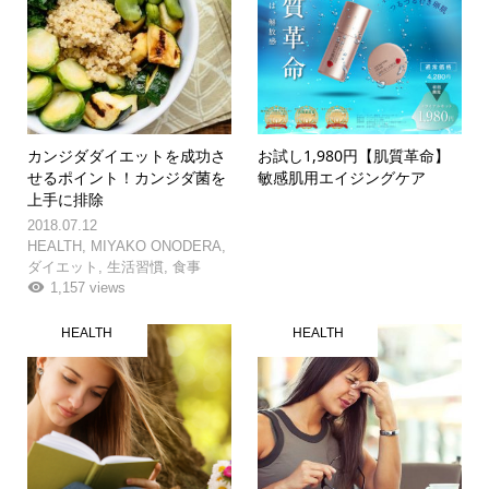
カンジダダイエットを成功さ
お試し1,980円【肌質革命】
せるポイント！カンジダ菌を
敏感肌用エイジングケア
上手に排除
2018.07.12
HEALTH
,
MIYAKO ONODERA
,
ダイエット
,
生活習慣
,
食事
1,157 views
HEALTH
HEALTH